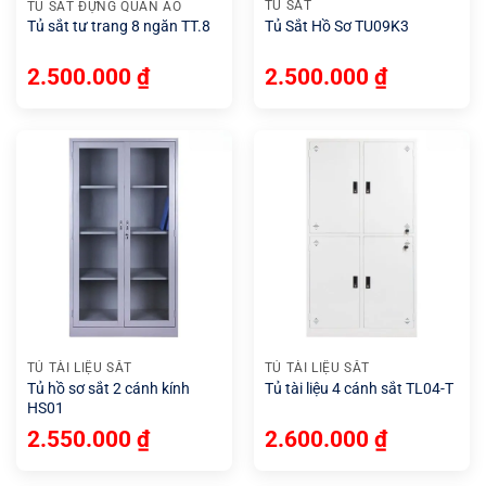
TỦ SẮT
TỦ SẮT ĐỰNG QUẦN ÁO
Tủ Sắt Hồ Sơ TU09K3
Tủ sắt tư trang 8 ngăn TT.8
2.500.000
₫
2.500.000
₫
TỦ TÀI LIỆU SẮT
TỦ TÀI LIỆU SẮT
Tủ hồ sơ sắt 2 cánh kính
Tủ tài liệu 4 cánh sắt TL04-T
HS01
2.550.000
₫
2.600.000
₫