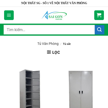
Bỏ
NỘI THẤT SG - SỐ 1 VỀ NỘI THẤT VĂN PHÒNG
qua
nội
dung
Tìm
kiếm:
Tủ Văn Phòng
/
Tủ sắt
LỌC