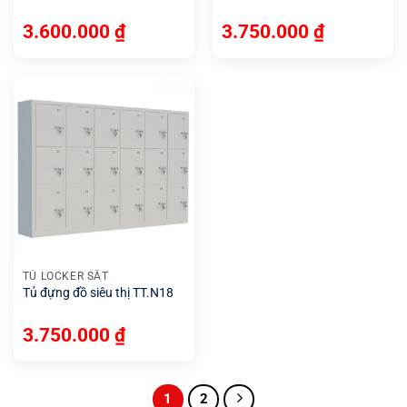
3.600.000
₫
3.750.000
₫
TỦ LOCKER SẮT
Tủ đựng đồ siêu thị TT.N18
3.750.000
₫
1
2