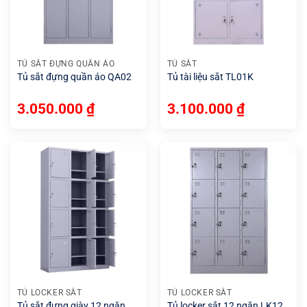
TỦ SẮT ĐỰNG QUẦN ÁO
TỦ SẮT
Tủ sắt đựng quần áo QA02
Tủ tài liệu sắt TL01K
3.050.000
₫
3.100.000
₫
TỦ LOCKER SẮT
TỦ LOCKER SẮT
Tủ sắt đựng giày 12 ngăn
Tủ locker sắt 12 ngăn LK12