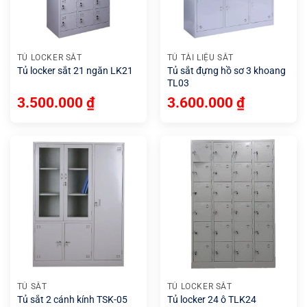
TỦ LOCKER SẮT
TỦ TÀI LIỆU SẮT
Tủ locker sắt 21 ngăn LK21
Tủ sắt đựng hồ sơ 3 khoang
TL03
3.500.000
₫
3.600.000
₫
TỦ SẮT
TỦ LOCKER SẮT
Tủ sắt 2 cánh kính TSK-05
Tủ locker 24 ô TLK24