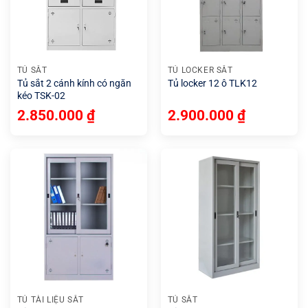
TỦ SẮT
TỦ LOCKER SẮT
Tủ sắt 2 cánh kính có ngăn
Tủ locker 12 ô TLK12
kéo TSK-02
2.850.000
₫
2.900.000
₫
TỦ TÀI LIỆU SẮT
TỦ SẮT