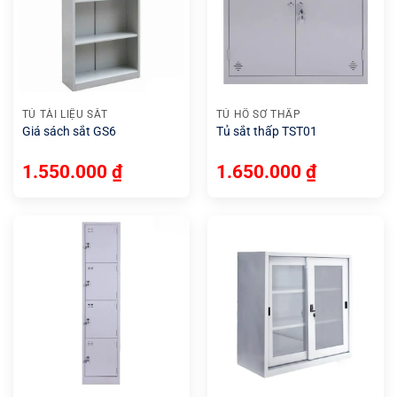
TỦ TÀI LIỆU SẮT
TỦ HỒ SƠ THẤP
Giá sách sắt GS6
Tủ sắt thấp TST01
1.550.000
₫
1.650.000
₫