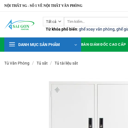
Bỏ
NỘI THẤT SG - SỐ 1 VỀ NỘI THẤT VĂN PHÒNG
qua
nội
Tìm
dung
kiếm:
Từ khóa phổ biến
:
ghế xoay văn phòng
,
ghế g
DANH MỤC SẢN PHẨM
BÀN GIÁM ĐỐC CAO CẤP
/
/
Tủ Văn Phòng
Tủ sắt
Tủ tài liệu sắt