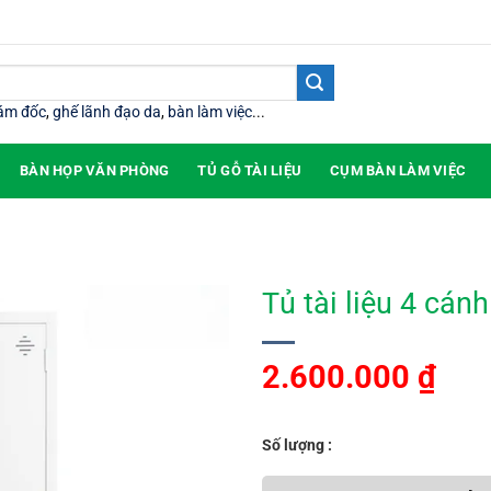
iám đốc
,
ghế lãnh đạo da
,
bàn làm việc
...
BÀN HỌP VĂN PHÒNG
TỦ GỖ TÀI LIỆU
CỤM BÀN LÀM VIỆC
Tủ tài liệu 4 cán
2.600.000
₫
Số lượng :