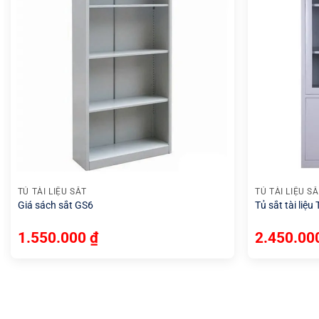
+
+
TỦ TÀI LIỆU SẮT
TỦ TÀI LIỆU S
Giá sách sắt GS6
Tủ sắt tài liệu
1.550.000
₫
2.450.0