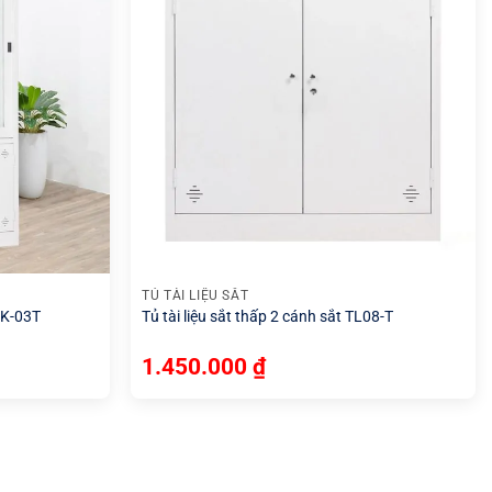
+
TỦ TÀI LIỆU SẮT
SK-03T
Tủ tài liệu sắt thấp 2 cánh sắt TL08-T
1.450.000
₫