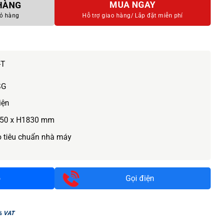
MUA NGAY
 HÀNG
ỏ hàng
Hỗ trợ giao hàng/
Lắp đặt miễn phí
-T
SG
iện
50 x H1830 mm
o tiêu chuẩn nhà máy
o
Gọi điện
% VAT