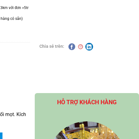
 3km với đơn >5tr
 hàng có sẵn)
Chia sẻ trên:
HỖ TRỢ KHÁCH HÀNG
ối mọt. Kích