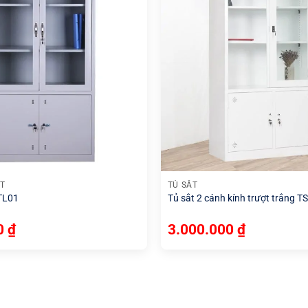
+
ẮT
TỦ SẮT
 TL01
Tủ sắt 2 cánh kính trượt trắng T
00
₫
3.000.000
₫