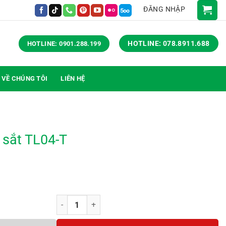
ĐĂNG NHẬP
HOTLINE: 078.8911.688
HOTLINE: 0901.288.199
VỀ CHÚNG TÔI
LIÊN HỆ
h sắt TL04-T
Tủ tài liệu 4 cánh sắt TL04-T số lượng