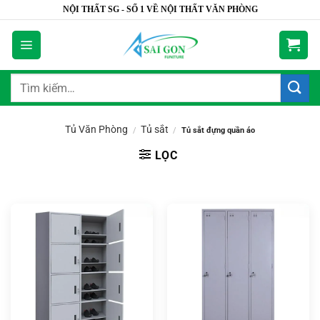
Bỏ
NỘI THẤT SG - SỐ 1 VỀ NỘI THẤT VĂN PHÒNG
qua
nội
dung
Tìm
kiếm:
Tủ Văn Phòng
Tủ sắt
/
/
Tủ sắt đựng quần áo
LỌC