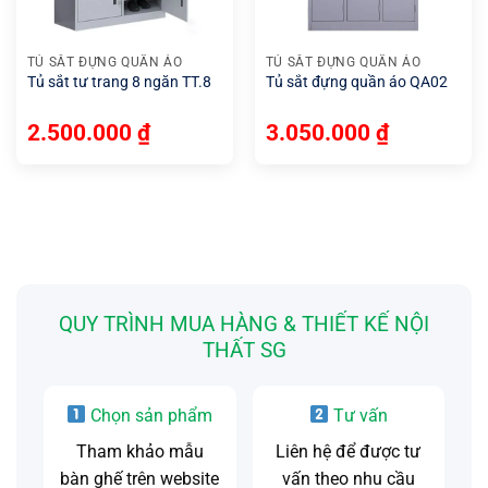
TỦ SẮT ĐỰNG QUẦN ÁO
TỦ SẮT ĐỰNG QUẦN ÁO
Tủ sắt tư trang 8 ngăn TT.8
Tủ sắt đựng quần áo QA02
2.500.000
₫
3.050.000
₫
QUY TRÌNH MUA HÀNG & THIẾT KẾ NỘI
THẤT SG
Chọn sản phẩm
Tư vấn
Tham khảo mẫu
Liên hệ để được tư
bàn ghế trên website
vấn theo nhu cầu