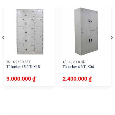
nội thất phù hợp đem lại không gian làm việc đẳng cấp,
hiện đại cho doanh nghiệp. Các phong cách nội thất hiện
đại, sang trọng hiện nay luôn được Nội Thất SG cập nhật
tối ưu nhất. Để đưa đến mỗi doanh nghiệp, công ty các
sản phẩm chất lượng, phù hợp nhất về chi phí cũng như
phong cách riêng của mỗi doanh nghiệp mong muốn.
Có nhiều phong cách, mẫu mã sản phẩm hiện đại tinh tế
tại
Nội Thất SG
. Quý khách cùng tham khảo để lựa chọn
cho văn phòng mình sản phẩm mình ưng ý nhất nhé.
TỦ LOCKER SẮT
TỦ LOCKER SẮT
Tủ locker 15 ô TLK15
Tủ locker 4 ô TLK04
Nội Thất SG đã được khẳng định vị trí của mình trên thị
trường nội thất Việt Nam, là 1 trong các doanh nghiệp lớn
3.000.000
₫
2.400.000
₫
nhất nay về giá thành tốt nhất, mẫu mã hiện đại. Xưởng
sản xuất hàng đầu trong lĩnh vực nội thất văn phòng như
bàn văn phòng
,
tủ văn phòng
,
ghế văn phòng
…tại Hà Nội
và Hồ Chí Minh.
Đôi nét về sản phẩm tại Nội Thất SG