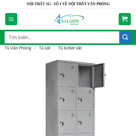
Bỏ
NỘI THẤT SG - SỐ 1 VỀ NỘI THẤT VĂN PHÒNG
qua
nội
dung
Tìm
kiếm:
/
/
Tủ Văn Phòng
Tủ sắt
Tủ locker sắt