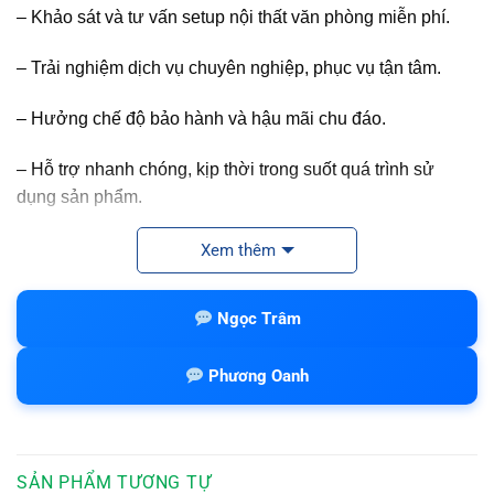
– Khảo sát và tư vấn setup nội thất văn phòng miễn phí.
– Trải nghiệm dịch vụ chuyên nghiệp, phục vụ tận tâm.
– Hưởng chế độ bảo hành và hậu mãi chu đáo.
– Hỗ trợ nhanh chóng, kịp thời trong suốt quá trình sử
dụng sản phẩm.
– Cung cấp sản phẩm chính hãng với mức giá cạnh tranh
Xem thêm
nhất thị trường.
Ngọc Trâm
Nội thất văn phòng tại Nội Thất SG
Việc chọn nội thất văn phòng làm sao, như thế nào để phù
Phương Oanh
hợp với các tiêu chí mà mỗi doanh nghiệp đưa ra như về
giá cả, chất lương, thẩm mỹ… Là vấn đề mà các doanh
nghiệp đều quan tâm khi có nhu cầu mua sản phẩm nội
thất văn phòng cho công ty mình. Làm sao để mua được
SẢN PHẨM TƯƠNG TỰ