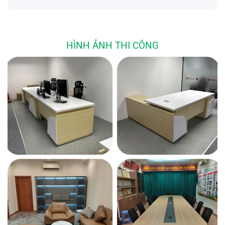
Thời gian sản xuất, nhập khẩu… nhanh nhất.
Mua Nội thất văn phòng giá tốt, dịch vụ tốt
HÌNH ẢNH THI CÔNG
nhất chỉ có tại Nội Thất SG
Giá thành phù hợp với chất lượng, bảo hành sau bán
tốt.
Số lượng hàng có sẵn giao ngay trong ngày. Đối với
sản phẩm làm theo yêu cầu thời gian sản xuất 2-3 ngày
sau khi nhận đặt cọc.
Hướng dẫn sử dụng và lắp đặt tại nhà cho quý khách
mua lẻ ở xa.
Tư vấn thiết kế và setup văn phòng miễn phí.
Đội ngũ nhân viên tư vấn nhiệt tình, tận tâm.