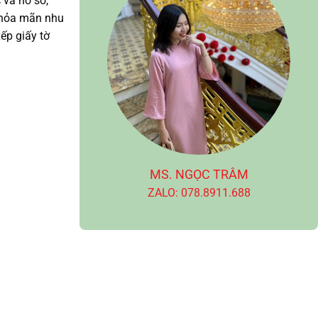
 và hồ sơ,
 thỏa mãn nhu
ếp giấy tờ
MS. NGỌC TRÂM
ZALO: 078.8911.688