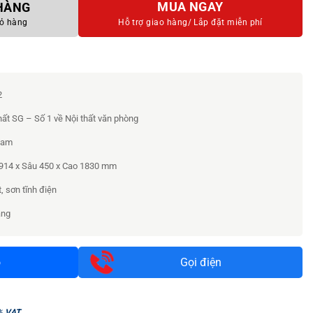
MUA NGAY
 HÀNG
ỏ hàng
Hỗ trợ giao hàng/
Lắp đặt miễn phí
2
hất SG – Số 1 về Nội thất văn phòng
Nam
914 x Sâu 450 x Cao 1830 mm
, sơn tĩnh điện
áng
o
Gọi điện
% VAT