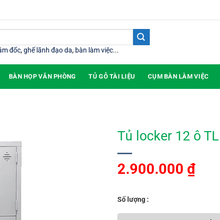
iám đốc
,
ghế lãnh đạo da
,
bàn làm việc
...
BÀN HỌP VĂN PHÒNG
TỦ GỖ TÀI LIỆU
CỤM BÀN LÀM VIỆC
Tủ locker 12 ô T
2.900.000
₫
Số lượng :