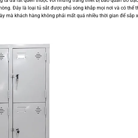
 ta đã rất quen thuộc với những trang thiết bị bảo quản đồ đạc
 phòng. Đây là loại tủ sắt được phủ sóng khắp mọi nơi và có thể
 này mà khách hàng không phải mất quá nhiều thời gian để sắp x