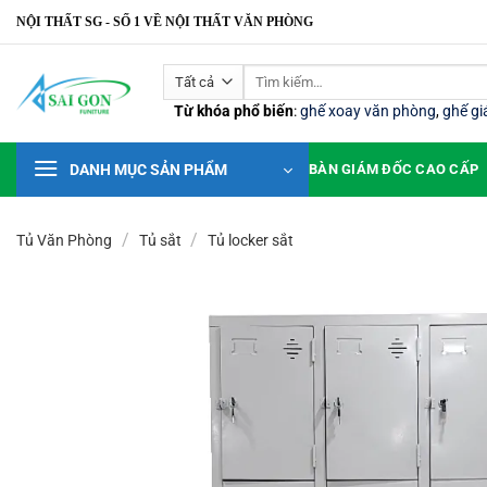
Bỏ
NỘI THẤT SG - SỐ 1 VỀ NỘI THẤT VĂN PHÒNG
qua
nội
Tìm
dung
kiếm:
Từ khóa phổ biến
:
ghế xoay văn phòng
,
ghế g
DANH MỤC SẢN PHẨM
BÀN GIÁM ĐỐC CAO CẤP
/
/
Tủ Văn Phòng
Tủ sắt
Tủ locker sắt