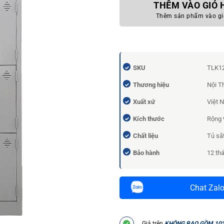
THÊM VÀO GIỎ
Thêm sản phẩm vào gi
SKU
TLK1
Thương hiệu
Nội T
Xuất xứ
Việt 
Kích thước
Rộng 
Chất liệu
Tủ sắt
Bảo hành
12 th
Chat Zal
Giá trên
KHÔNG BAO GỒM 10