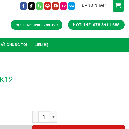
ĐĂNG NHẬP
HOTLINE: 078.8911.688
HOTLINE: 0901.288.199
VỀ CHÚNG TÔI
LIÊN HỆ
LK12
Tủ locker 12 ô TLK12 số lượng