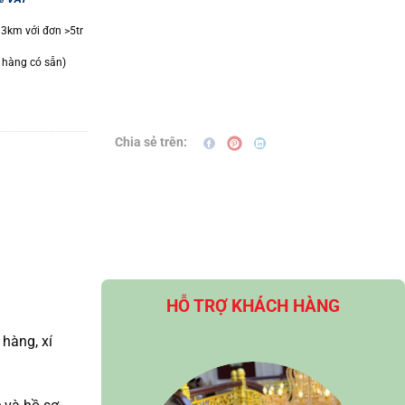
 3km với đơn >5tr
 hàng có sẵn)
Chia sẻ trên:
HỖ TRỢ KHÁCH HÀNG
 hàng, xí