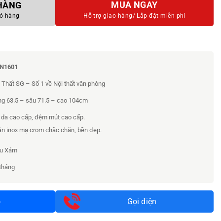
MUA NGAY
 HÀNG
ỏ hàng
Hỗ trợ giao hàng/
Lắp đặt miễn phí
N1601
 Thất SG – Số 1 về Nội thất văn phòng
g 63.5 – sâu 71.5 – cao 104cm
 da cao cấp, đệm mút cao cấp.
n inox mạ crom chắc chắn, bền đẹp.
u Xám
tháng
o
Gọi điện