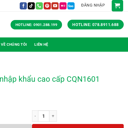
ĐĂNG NHẬP
HOTLINE: 078.8911.688
HOTLINE: 0901.288.199
VỀ CHÚNG TÔI
LIÊN HỆ
 nhập khẩu cao cấp CQN1601
Ghế chân quỳ da nhập khẩu cao cấp CQN1601 số lượ