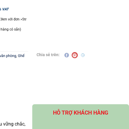
% VAT
 3km với đơn >5tr
 hàng có sẵn)
Chia sẻ trên:
văn phòng
,
Ghế
HỖ TRỢ KHÁCH HÀNG
ấu vững chắc,