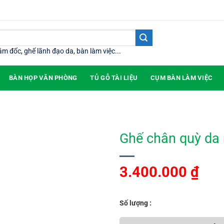
iám đốc
,
ghế lãnh đạo da
,
bàn làm việc
...
BÀN HỌP VĂN PHÒNG
TỦ GỖ TÀI LIỆU
CỤM BÀN LÀM VIỆC
Ghế chân quỳ da
3.400.000
₫
Số lượng :