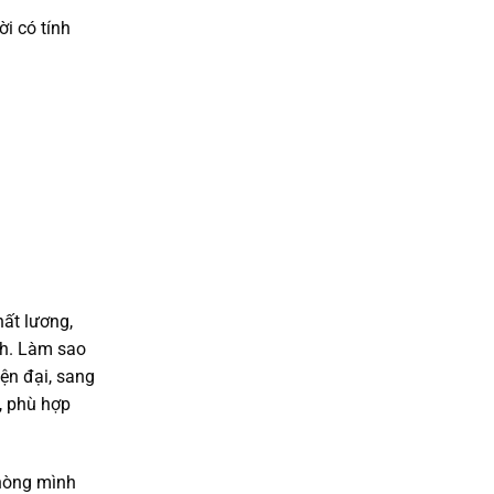
ời có tính
hất lương,
nh. Làm sao
ện đại, sang
, phù hợp
hòng mình