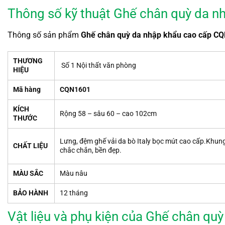
Thông số kỹ thuật Ghế chân quỳ da n
Thông số sản phẩm
Ghế chân quỳ da nhập khẩu cao cấp C
THƯƠNG
Số 1 Nội thất văn phòng
HIỆU
Mã hàng
CQN1601
KÍCH
Rộng 58 – sâu 60 – cao 102cm
THƯỚC
Lưng, đệm ghế vải da bò Italy bọc mút cao cấp.Khun
CHẤT LIỆU
chắc chắn, bền đẹp.
MÀU SẮC
Màu nâu
BẢO HÀNH
12 tháng
Vật liệu và phụ kiện của Ghế chân q