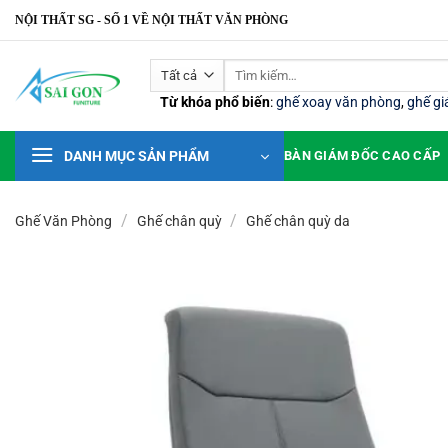
Bỏ
NỘI THẤT SG - SỐ 1 VỀ NỘI THẤT VĂN PHÒNG
qua
nội
Tìm
dung
kiếm:
Từ khóa phổ biến
:
ghế xoay văn phòng
,
ghế g
DANH MỤC SẢN PHẨM
BÀN GIÁM ĐỐC CAO CẤP
/
/
Ghế Văn Phòng
Ghế chân quỳ
Ghế chân quỳ da