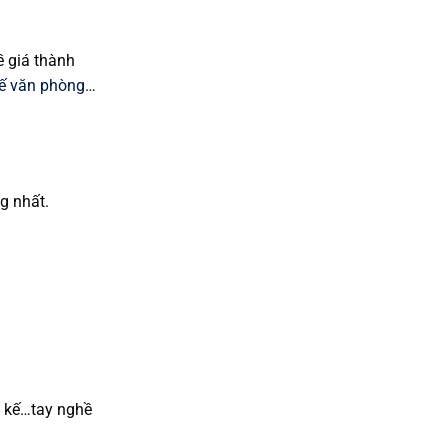
ề giá thành
ế văn phòng
…
g nhất.
t kế…tay nghề