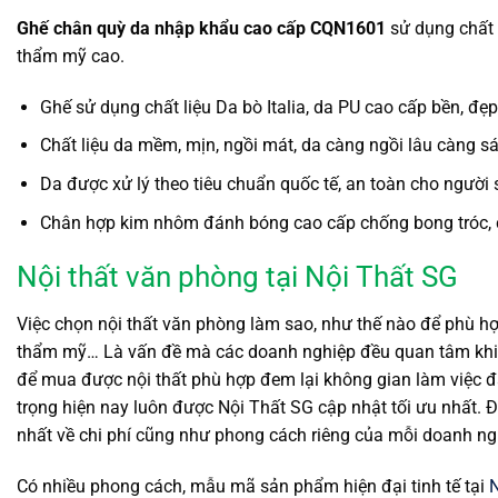
Ghế chân quỳ da nhập khẩu cao cấp CQN1601
sử dụng chất l
thẩm mỹ cao.
Ghế sử dụng chất liệu Da bò Italia, da PU cao cấp bền, đẹp 
Chất liệu da mềm, mịn, ngồi mát, da càng ngồi lâu càng s
Da được xử lý theo tiêu chuẩn quốc tế, an toàn cho người
Chân hợp kim nhôm đánh bóng cao cấp chống bong tróc, c
Nội thất văn phòng tại Nội Thất SG
Việc chọn nội thất văn phòng làm sao, như thế nào để phù hợ
thẩm mỹ… Là vấn đề mà các doanh nghiệp đều quan tâm khi
để mua được nội thất phù hợp đem lại không gian làm việc đẳ
trọng hiện nay luôn được Nội Thất SG cập nhật tối ưu nhất.
nhất về chi phí cũng như phong cách riêng của mỗi doanh 
Có nhiều phong cách, mẫu mã sản phẩm hiện đại tinh tế tại
N