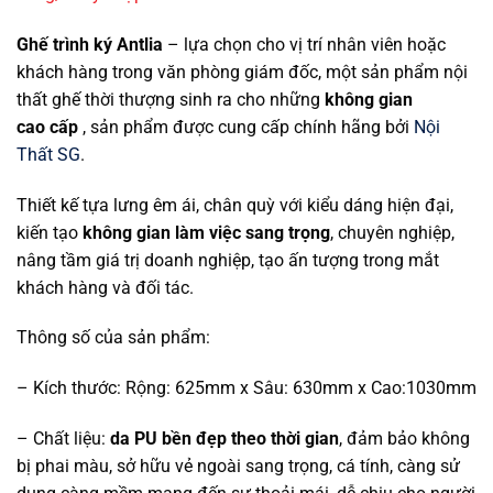
Ghế trình ký Antlia
– lựa chọn cho vị trí nhân viên hoặc
khách hàng trong văn phòng giám đốc, một sản phẩm nội
thất ghế thờ
i thư
ợng sinh ra cho nhữ
ng
không gian
cao
cấp
, sản phẩ
m đư
ợc cung cấp chính hãng bởi
Nội
Thất SG
.
Thiết kế
tựa lưng êm ái, chân quỳ v
ới kiểu dáng hiệ
n đ
ại,
kiến tạo
không gian làm việc sang trọng
, chuyên nghiệp,
nâng tầm giá trị doanh nghiệp, tạo ấn tượng trong mắt
khách hàng và đối tác.
Thông số của sản phẩm:
– Kích thư
ớc: Rộng: 625mm x Sâu: 630mm x Cao:1030mm
– Chất liệu:
da PU bề
n đ
ẹp theo thờ
i gian
, đ
ảm bảo không
bị phai màu, sở hữu vẻ ngoài sang trọng, cá tính, càng sử