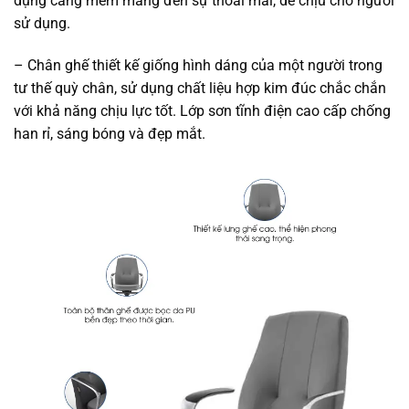
dụng càng mề
m mang đ
ến sự thoải mái, dễ chị
u cho ngư
ời
sử dụng.
– Chân ghế thiết kế giống hình dáng của một người trong
tư thế quỳ chân, sử dụng chất liệu hợp kim đúc chắc chắn
với khả
năng ch
ịu lực tốt. Lớ
p sơn tĩnh đi
ện cao cấp chống
han rỉ
, sáng bóng và đ
ẹp mắt.