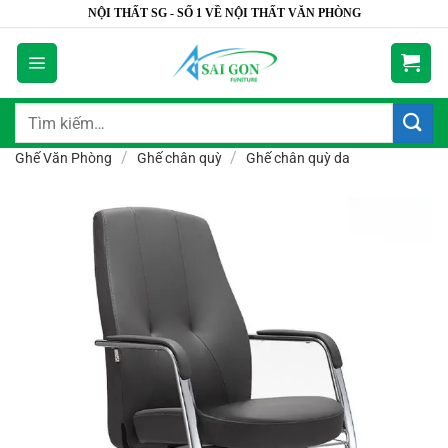
Bỏ
NỘI THẤT SG - SỐ 1 VỀ NỘI THẤT VĂN PHÒNG
qua
nội
dung
Tìm
kiếm:
/
/
Ghế Văn Phòng
Ghế chân quỳ
Ghế chân quỳ da