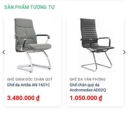
SẢN PHẨM TƯƠNG TỰ
GHẾ GIÁM ĐỐC CHÂN QUỲ
GHẾ DA VĂN PHÒNG
Ghế da Antlia AN-1601C
Ghế chân quỳ da
Andromedae AD02Q
3.480.000
₫
1.050.000
₫