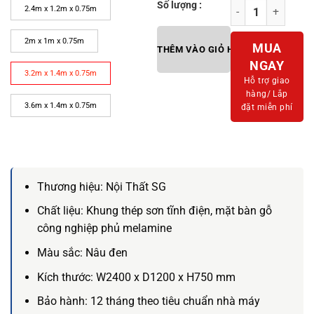
Số lượng :
Bàn họp Athena 2
2.4m x 1.2m x 0.75m
2m x 1m x 0.75m
MUA
THÊM VÀO GIỎ HÀNG
NGAY
3.2m x 1.4m x 0.75m
Hỗ trợ giao
hàng/
Lắp
3.6m x 1.4m x 0.75m
đặt miễn phí
Thương hiệu:
Nội Thất SG
Chất liệu:
Khung thép sơn tĩnh điện, mặt bàn gỗ
công nghiệp phủ melamine
Màu sắc:
Nâu đen
Kích thước:
W2400 x D1200 x H750 mm
Bảo hành:
12 tháng theo tiêu chuẩn nhà máy