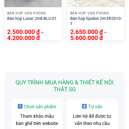
BÀN HỌP VĂN PHÒNG
BÀN HỌP VĂN PHÒNG
Bàn họp Lunar 2m8 BLU-01
Bàn họp Epsilon 2m ER2010-
T
2.500.000
₫
2.650.000
₫
–
–
4.200.000
₫
5.600.000
₫
QUY TRÌNH MUA HÀNG & THIẾT KẾ NỘI
THẤT SG
Chọn sản phẩm
Tư vấn
Tham khảo mẫu
Liên hệ để được tư
bàn ghế trên website
vấn theo nhu cầu