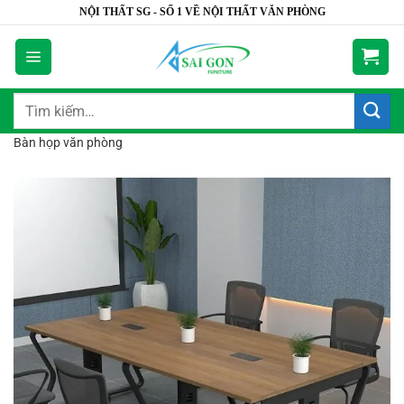
Bỏ
NỘI THẤT SG - SỐ 1 VỀ NỘI THẤT VĂN PHÒNG
qua
nội
dung
Tìm
kiếm:
Bàn họp văn phòng