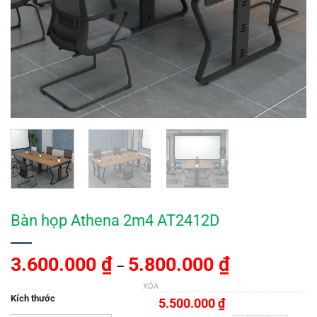
Bàn họp Athena 2m4 AT2412D
3.600.000
₫
5.800.000
₫
–
XÓA
Kích thước
5.500.000
₫