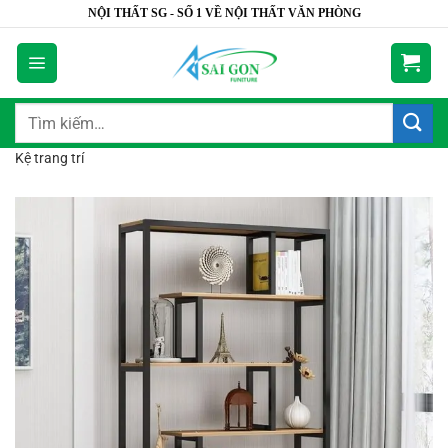
Bỏ
NỘI THẤT SG - SỐ 1 VỀ NỘI THẤT VĂN PHÒNG
qua
nội
dung
Tìm
kiếm:
Kệ trang trí