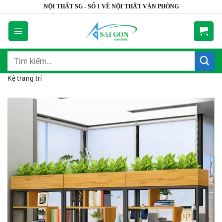
Bỏ
NỘI THẤT SG - SỐ 1 VỀ NỘI THẤT VĂN PHÒNG
qua
nội
dung
Tìm
kiếm:
Kệ trang trí