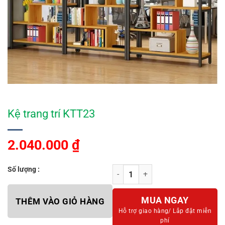
Kệ trang trí KTT23
2.040.000
₫
Số lượng :
Kệ trang trí KTT23 số lượng
MUA NGAY
THÊM VÀO GIỎ HÀNG
Hỗ trợ giao hàng/
Lắp đặt miễn
phí