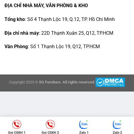
ĐỊA CHỈ NHÀ MÁY, VĂN PHÒNG & KHO
Tổng kho
: Số 4 Thạnh Lộc 19, Q.12, TP. Hồ Chí Minh
Địa chỉ nhà máy
: 22D Thạnh Xuân 25, Q12, TP.HCM
Văn Phòng
: Số 1 Thạnh Lộc 19, Q12, TP.HCM
Copyright 2023 ©
SG Furniture. All rights reserved
Gọi CSKH 1
Gọi CSKH 2
Zalo 1
Zalo 2