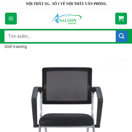
Bỏ
NỘI THẤT SG - SỐ 1 VỀ NỘI THẤT VĂN PHÒNG
qua
nội
dung
Tìm
kiếm:
Ghế training