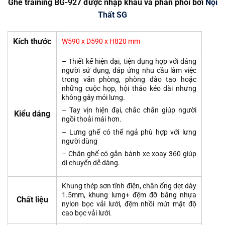
Ghế training BG-927 được nhập khẩu và phân phối bởi
Nội
Thất SG
Kích thước
W590 x D590 x H820 mm
– Thiết kế hiện đại, tiện dụng hợp với dáng
người sử dụng, đáp ứng nhu cầu làm việc
trong văn phòng, phòng đào tạo hoặc
những cuộc họp, hội thảo kéo dài nhưng
không gây mỏi lưng.
– Tay vịn hiện đại, chắc chắn giúp người
Kiểu dáng
ngồi thoải mái hơn.
– Lưng ghế có thể ngả phù hợp với lưng
người dùng
– Chân ghế có gắn bánh xe xoay 360 giúp
di chuyển dễ dàng.
Khung thép sơn tĩnh điện, chân ống dẹt dày
1.5mm, khung lưng+ đệm đỡ bằng nhựa
Chất liệu
nylon bọc vải lưới, đệm nhồi mút mật độ
cao bọc vải lưới.