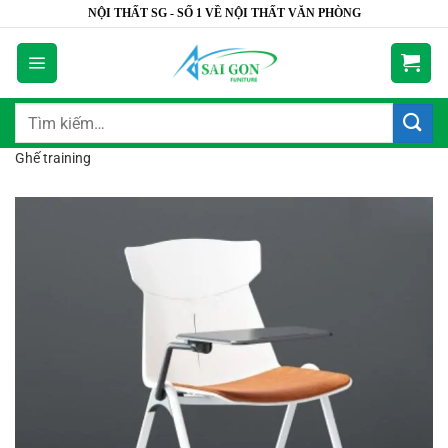
Bỏ
NỘI THẤT SG - SỐ 1 VỀ NỘI THẤT VĂN PHÒNG
qua
nội
dung
Tìm
kiếm:
Ghế training