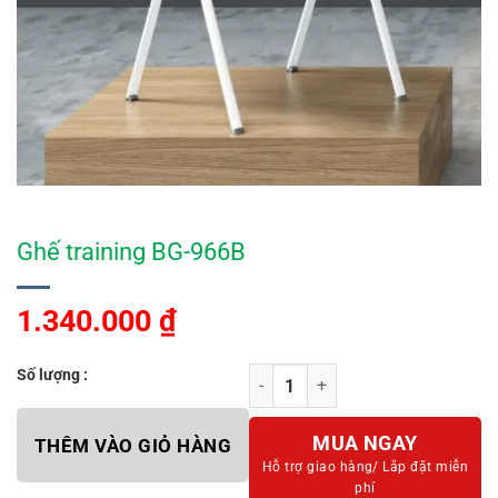
Ghế training BG-966B
1.340.000
₫
Số lượng :
Ghế training BG-966B số lượng
MUA NGAY
THÊM VÀO GIỎ HÀNG
Hỗ trợ giao hàng/
Lắp đặt miễn
phí