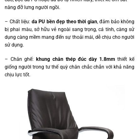
nâng đỡ lưng người ngồi.
– Chất liệu:
da PU bề
n đ
ẹp theo thờ
i gian
, đ
ảm bảo không
bị phai màu, sở hữu vẻ ngoài sang trọng, cá tính, càng sử
dụng càng mề
m mang đ
ến sự thoải mái, dễ chị
u cho ngư
ời
sử dụng.
– Chân ghế:
khung chân thép đúc dày 1.8mm
thiết kế
giống người trong tư thế quỳ chân chắc chắn với khả
năng
ch
ịu lực tốt.