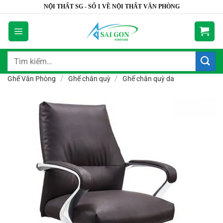
Bỏ
NỘI THẤT SG - SỐ 1 VỀ NỘI THẤT VĂN PHÒNG
qua
nội
dung
Tìm
kiếm:
/
/
Ghế Văn Phòng
Ghế chân quỳ
Ghế chân quỳ da