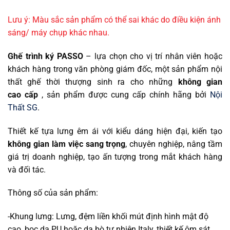
Lưu ý: Màu sắc sản phẩm có thể sai khác do điều kiện ánh
sáng/ máy chụp khác nhau.
Ghế trình ký PASSO
– lựa chọn cho vị trí nhân viên hoặc
khách hàng trong văn phòng giám đốc, một sản phẩm nội
thất ghế thờ
i thư
ợng sinh ra cho nhữ
ng
không gian
cao
cấp
, sản phẩ
m đư
ợc cung cấp chính hãng bởi
Nội
Thất SG
.
Thiết kế
tựa lưng êm ái v
ới kiểu dáng hiệ
n đ
ại, kiến tạo
không gian làm việc sang trọng
, chuyên nghiệp, nâng tầm
giá trị doanh nghiệp, tạo ấn tượng trong mắt khách hàng
và đối tác.
Thông số của sản phẩm:
-Khung lưng: Lưng, đệm liền khối mút định hình mật độ
cao, bọc da PU hoặc da bò tự nhiên Italy, thiết kế ôm sát