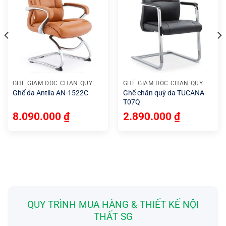
GHẾ GIÁM ĐỐC CHÂN QUỲ
GHẾ GIÁM ĐỐC CHÂN QUỲ
Ghế da Antlia AN-1522C
Ghế chân quỳ da TUCANA
T07Q
8.090.000
₫
2.890.000
₫
QUY TRÌNH MUA HÀNG & THIẾT KẾ NỘI
THẤT SG