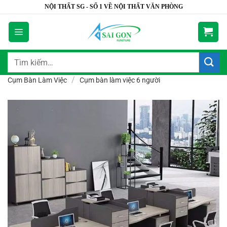
Bỏ
NỘI THẤT SG - SỐ 1 VỀ NỘI THẤT VĂN PHÒNG
qua
nội
dung
Tìm
kiếm:
/
Cụm Bàn Làm Việc
Cụm bàn làm việc 6 người