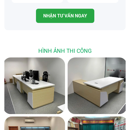
mới cho khách.
Công nghệ sản xuất tiên tiến, sẵn sàng đáp ứng nhu
NHẬN TƯ VẤN NGAY
cầu cầu khách hàng.
Luôn cập nhật xu hướng nội thất mới nhất trong ngành
nội thất văn phòng. Với giá thành tốt nhất.
Đội ngũ tư vấn viên bán hàng chuyên nghiệp với kinh
HÌNH ẢNH THI CÔNG
nghiệm trên 10 năm trong nghề. Cùng với đội ngũ kỹ
thuật viên, thiết kế…tay nghề cao, nhiệt tình.
Thời gian sản xuất, nhập khẩu… nhanh nhất.
Mua Nội thất văn phòng giá tốt, dịch vụ tốt nhất
chỉ có tại Nội Thất SG
Giá thành phù hợp với chất lượng, bảo hành sau bán
tốt.
Số lượng hàng có sẵn giao ngay trong ngày. Đối với sản
phẩm làm theo yêu cầu thời gian sản xuất 2-3 ngày sau