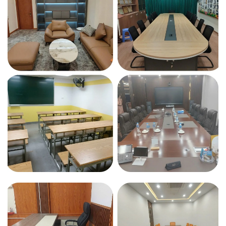
khi nhận đặt cọc.
Hướng dẫn sử dụng và lắp đặt tại nhà cho quý khách
mua lẻ ở xa.
Tư vấn thiết kế và setup văn phòng miễn phí.
Đội ngũ nhân viên tư vấn nhiệt tình, tận tâm.