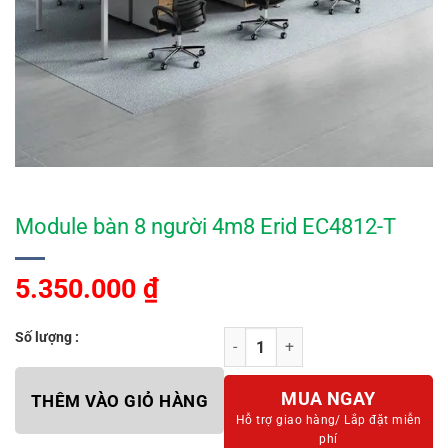
Module bàn 8 người 4m8 Erid EC4812-T
5.350.000
₫
Số lượng :
Module bàn 8 người 4m8 Erid EC48
MUA NGAY
THÊM VÀO GIỎ HÀNG
Hỗ trợ giao hàng/
Lắp đặt miễn
phí