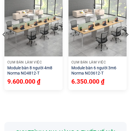
CỤM BÀN LÀM VIỆC
CỤM BÀN LÀM VIỆC
Module bàn 8 người 4m8
Module bàn 6 người 3m6
Norma NO4812-T
Norma NO3612-T
9.600.000
₫
6.350.000
₫