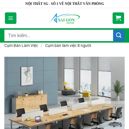
Bỏ
NỘI THẤT SG - SỐ 1 VỀ NỘI THẤT VĂN PHÒNG
qua
nội
dung
Tìm
kiếm:
/
Cụm Bàn Làm Việc
Cụm bàn làm việc 8 người