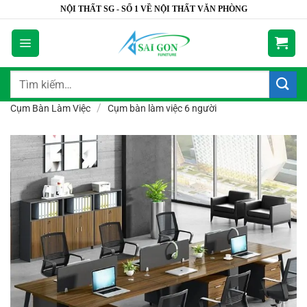
Bỏ
NỘI THẤT SG - SỐ 1 VỀ NỘI THẤT VĂN PHÒNG
qua
nội
dung
Tìm
kiếm:
/
Cụm Bàn Làm Việc
Cụm bàn làm việc 6 người