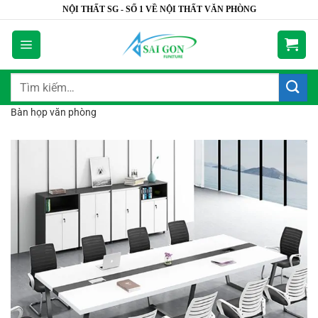
Bỏ
NỘI THẤT SG - SỐ 1 VỀ NỘI THẤT VĂN PHÒNG
qua
nội
dung
Tìm
kiếm:
Bàn họp văn phòng