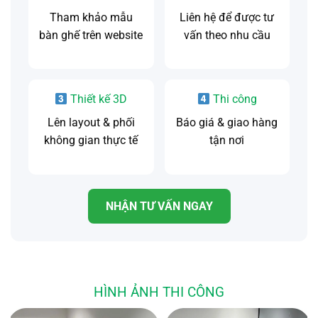
Mua Nội thất văn phòng giá tốt, dịch vụ tốt nhất
Tham khảo mẫu
Liên hệ để được tư
chỉ có tại Nội Thất SG
bàn ghế trên website
vấn theo nhu cầu
Giá thành phù hợp với chất lượng, bảo hành sau bán
tốt.
Thiết kế 3D
Thi công
Số lượng hàng có sẵn giao ngay trong ngày. Đối với sản
phẩm làm theo yêu cầu thời gian sản xuất 2-3 ngày sau
Lên layout & phối
Báo giá & giao hàng
khi nhận đặt cọc.
không gian thực tế
tận nơi
Hướng dẫn sử dụng và lắp đặt tại nhà cho quý khách
mua lẻ ở xa.
Tư vấn thiết kế và setup văn phòng miễn phí.
NHẬN TƯ VẤN NGAY
Đội ngũ nhân viên tư vấn nhiệt tình, tận tâm.
HÌNH ẢNH THI CÔNG