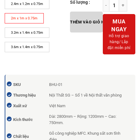
Số lượng :
Bàn họp Lunar 2m8
2.4m x 1.2m x 0.75m
2m x 1m x 0.75m
MUA
THÊM VÀO GIỎ HÀNG
NGAY
3.2m x 1.4m x 0.75m
Hỗ trợ giao
hàng/
Lắp
3.6m x 1.4m x 0.75m
đặt miễn phí
SKU
BHU-01
Thương hiệu
Nội Thất SG – Số 1 về Nội thất văn phòng
Xuất xứ
Việt Nam
Dài: 2800mm – Rộng: 1200mm – Cao:
Kích thước
750mm.
Gỗ công nghiệp MFC. Khung sắt sơn tĩnh
Chất liệu
điện