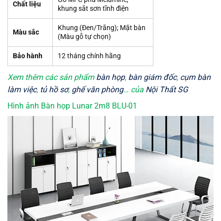
Chất liệu
khung sắt sơn tĩnh điện
Khung (Đen/Trắng); Mặt bàn
Màu sắc
(Màu gỗ tự chọn)
Bảo hành
12 tháng chính hãng
Xem thêm các sản phẩm
bàn họp
,
bàn giám đốc
,
cụm bàn
làm việc
,
tủ hồ sơ
,
ghế văn phòng
… của
Nội Thất SG
Hình ảnh Bàn họp Lunar 2m8 BLU-01