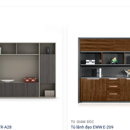
+
TỦ GIÁM ĐỐC
TR-A28
Tủ lãnh đạo EWW E-209