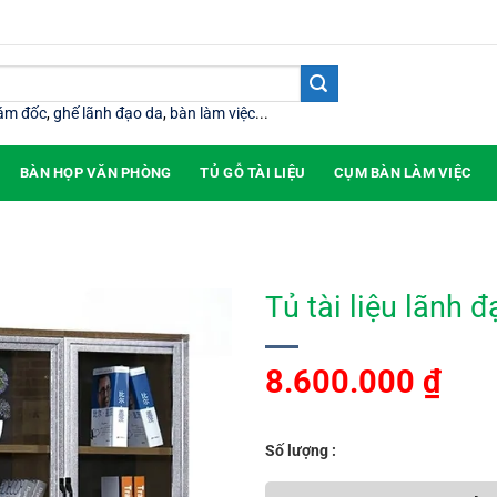
iám đốc
,
ghế lãnh đạo da
,
bàn làm việc
...
BÀN HỌP VĂN PHÒNG
TỦ GỖ TÀI LIỆU
CỤM BÀN LÀM VIỆC
Tủ tài liệu lãnh
8.600.000
₫
Số lượng :