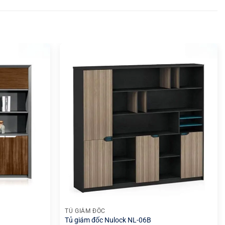
+
TỦ GIÁM ĐỐC
Tủ giám đốc Nulock NL-06B