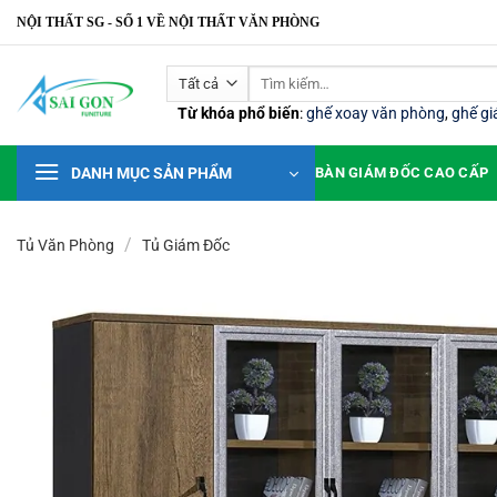
Bỏ
NỘI THẤT SG - SỐ 1 VỀ NỘI THẤT VĂN PHÒNG
qua
nội
Tìm
dung
kiếm:
Từ khóa phổ biến
:
ghế xoay văn phòng
,
ghế g
DANH MỤC SẢN PHẨM
BÀN GIÁM ĐỐC CAO CẤP
/
Tủ Văn Phòng
Tủ Giám Đốc