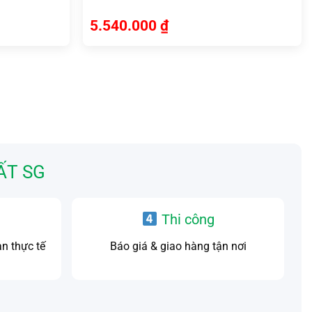
5.540.000
₫
ẤT SG
D
Thi công
an thực tế
Báo giá & giao hàng tận nơi