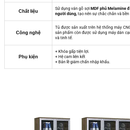
Sử dụng ván gỗ sợi
MDF phủ
Melamine đ
Chất liệu
ngư
ời dùng,
tạo nên sự chắc chắn và bền 
Tủ được sản xuất trên hệ thống máy CNC 
Công nghệ
sản phẩm còn được sử dụng máy dán cạnh
và tinh tế.
+ Khóa gấp tiện lợi.
Phụ kiện
+ Hệ cam liên kết
+ Bản lề giám chấn nhập khẩu.