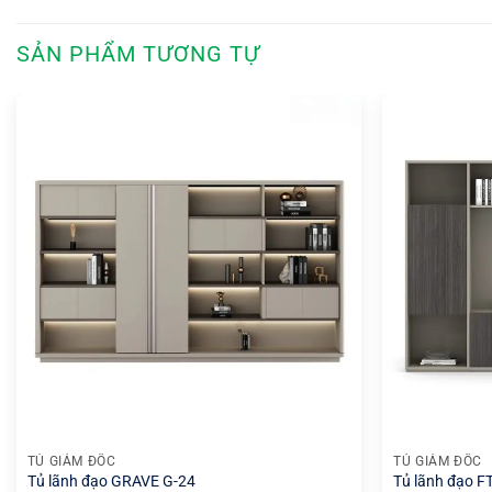
SẢN PHẨM TƯƠNG TỰ
+
+
TỦ GIÁM ĐỐC
TỦ GIÁM ĐỐC
Tủ lãnh đạo GRAVE G-24
Tủ lãnh đạo F