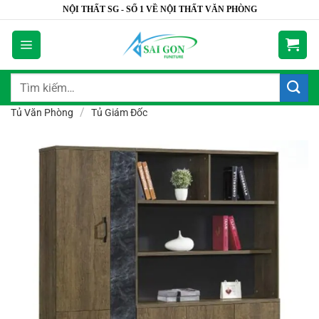
Bỏ
NỘI THẤT SG - SỐ 1 VỀ NỘI THẤT VĂN PHÒNG
qua
nội
dung
Tìm
kiếm:
/
Tủ Văn Phòng
Tủ Giám Đốc