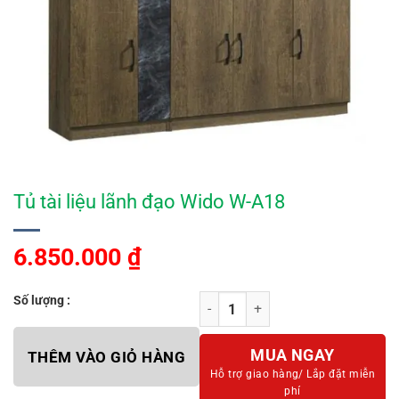
Tủ tài liệu lãnh đạo Wido W-A18
6.850.000
₫
Số lượng :
Tủ tài liệu lãnh đạo Wido W-A18 số
MUA NGAY
THÊM VÀO GIỎ HÀNG
Hỗ trợ giao hàng/
Lắp đặt miễn
phí