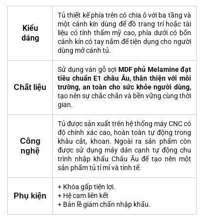
Tủ thiết kế phía trên có chia ô với ba tầng và
một cánh kín dùng để đồ trang trí hoặc tài
Kiểu
liệu có tính thẩm mỹ cao, phía dưới có bốn
dáng
cánh kín có tay nắm để tiện dụng cho người
dùng mở cánh tủ.
Sử dụng ván gỗ sợi
MDF phủ
Melamine đ
ạt
tiêu chuẩn E1 châu Âu, thân thiện vớ
i môi
Chất liệu
trư
ờng, an toàn cho sức khỏ
e ngư
ời dùng,
tạo nên sự chắc chắn và bền vững cùng thời
gian.
Tủ được sản xuất trên hệ thống máy CNC có
độ chính xác cao, hoàn toàn tự động trong
Công
khâu cắt, khoan. Ngoài ra sản phẩm còn
được sử dụng máy dán cạnh tự động chu
nghệ
trình nhập khẩu Châu Âu để tạo nên một
sản phẩm tủ tỉ mỉ và tinh tế.
+ Khóa gấp tiện lợi.
Phụ kiện
+ Hệ cam liên kết
+ Bản lề giám chấn nhập khẩu.