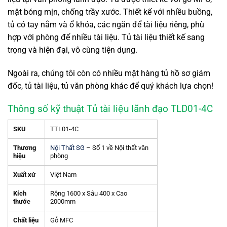
mặt bóng mịn, chống trầy xước. Thiết kế với nhiều buồng,
tủ có tay nắm và ổ khóa, các ngăn để tài liệu riêng, phù
hợp với phòng để nhiều tài liệu. Tủ tài liệu thiết kế sang
trọng và hiện đại, vô cùng tiện dụng.
Ngoài ra, chúng tôi còn có nhiều mặt hàng tủ hồ sơ giám
đốc, tủ tài liệu, tủ văn phòng khác để quý khách lựa chọn!
Thông số kỹ thuật Tủ tài liệu lãnh đạo TLD01-4C
SKU
TTL01-4C
Thương
Nội Thất SG
– Số 1 về Nội thất văn
hiệu
phòng
Xuất xứ
Việt Nam
Kích
Rộng 1600 x Sâu 400 x Cao
thước
2000mm
Chất liệu
Gỗ MFC