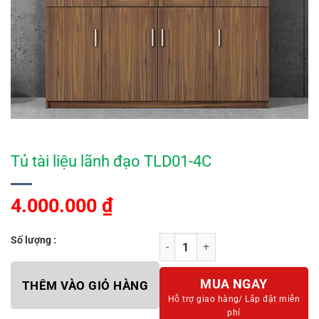
Tủ tài liệu lãnh đạo TLD01-4C
4.000.000
₫
Số lượng :
Tủ tài liệu lãnh đạo TLD01-4C số l
MUA NGAY
THÊM VÀO GIỎ HÀNG
Hỗ trợ giao hàng/
Lắp đặt miễn
phí