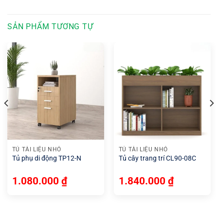
SẢN PHẨM TƯƠNG TỰ
TỦ TÀI LIỆU NHỎ
TỦ TÀI LIỆU NHỎ
Tủ phụ di động TP12-N
Tủ cây trang trí CL90-08C
1.080.000
₫
1.840.000
₫