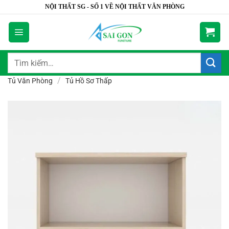
Bỏ
NỘI THẤT SG - SỐ 1 VỀ NỘI THẤT VĂN PHÒNG
qua
nội
dung
Tìm
kiếm:
/
Tủ Văn Phòng
Tủ Hồ Sơ Thấp