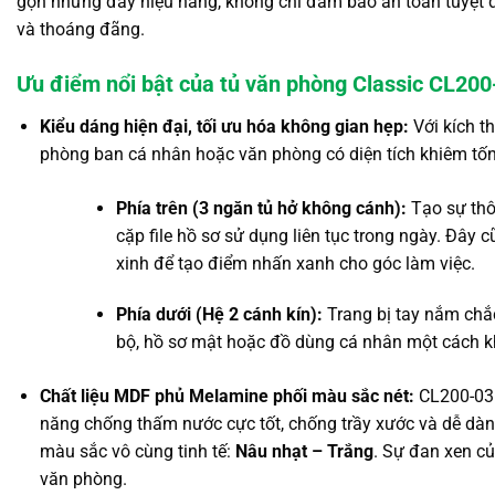
gọn nhưng đầy hiệu năng, không chỉ đảm bảo an toàn tuyệt 
và thoáng đãng.
Ưu điểm nổi bật của tủ văn phòng Classic CL20
Kiểu dáng hiện đại, tối ưu hóa không gian hẹp:
Với kích t
phòng ban cá nhân hoặc văn phòng có diện tích khiêm tốn
Phía trên (3 ngăn tủ hở không cánh):
Tạo sự thô
cặp file hồ sơ sử dụng liên tục trong ngày. Đây
xinh để tạo điểm nhấn xanh cho góc làm việc.
Phía dưới (Hệ 2 cánh kín):
Trang bị tay nắm chắc
bộ, hồ sơ mật hoặc đồ dùng cá nhân một cách k
Chất liệu MDF phủ Melamine phối màu sắc nét:
CL200-03B
năng chống thấm nước cực tốt, chống trầy xước và dễ dàn
màu sắc vô cùng tinh tế:
Nâu nhạt – Trắng
. Sự đan xen củ
văn phòng.