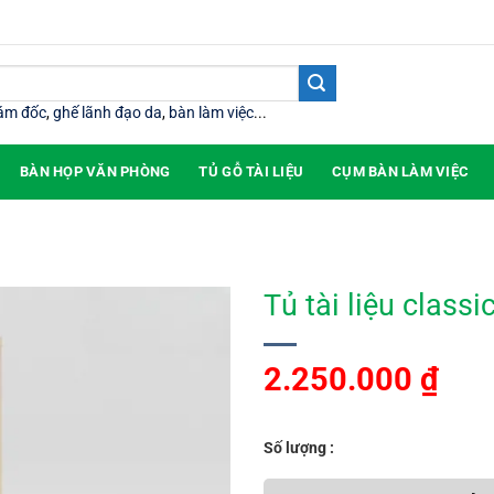
iám đốc
,
ghế lãnh đạo da
,
bàn làm việc
...
BÀN HỌP VĂN PHÒNG
TỦ GỖ TÀI LIỆU
CỤM BÀN LÀM VIỆC
Tủ tài liệu class
2.250.000
₫
Số lượng :