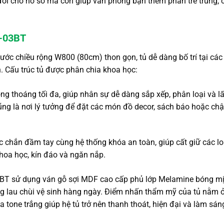
đối cho hồ sơ mà còn giúp văn phòng bạn thêm phần trẻ trung, 
0-03BT
hước chiều rộng W800 (80cm) thon gọn, tủ dễ dàng bố trí tại các
. Cấu trúc tủ được phân chia khoa học:
ng thoáng tối đa, giúp nhân sự dễ dàng sắp xếp, phân loại và l
 cũng là nơi lý tưởng để đặt các món đồ decor, sách báo hoặc ch
 chắn đầm tay cùng hệ thống khóa an toàn, giúp cất giữ các loại
hoa học, kín đáo và ngăn nắp.
T sử dụng ván gỗ sợi MDF cao cấp phủ lớp Melamine bóng mị
g lau chùi vệ sinh hàng ngày. Điểm nhấn thẩm mỹ của tủ nằm 
a tone trắng giúp hệ tủ trở nên thanh thoát, hiện đại và làm sá