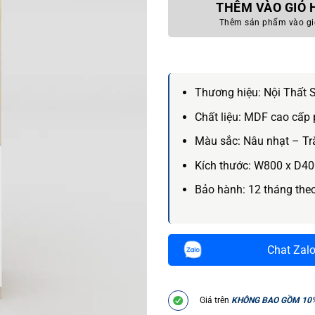
THÊM VÀO GIỎ
Thêm sản phẩm vào gi
Thương hiệu:
Nội Thất 
Chất liệu:
MDF cao cấp 
Màu sắc:
Nâu nhạt – Tr
Kích thước:
W800 x D40
Bảo hành:
12 tháng the
Chat Zal
Giá trên
KHÔNG BAO GỒM 10