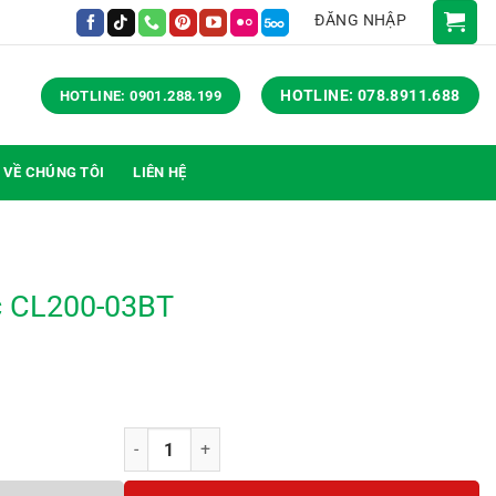
ĐĂNG NHẬP
HOTLINE: 078.8911.688
HOTLINE: 0901.288.199
VỀ CHÚNG TÔI
LIÊN HỆ
ic CL200-03BT
Tủ tài liệu classic CL200-03BT số lượng