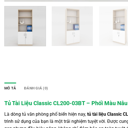
MÔ TẢ
ĐÁNH GIÁ (0)
Tủ Tài Liệu Classic CL200-03BT – Phối Màu Nâu 
Là dòng tủ văn phòng phổ biến hiện nay,
tủ tài liệu Classic
trình sử dụng của bạn là một trải nghiệm tuyệt vời. Được cun