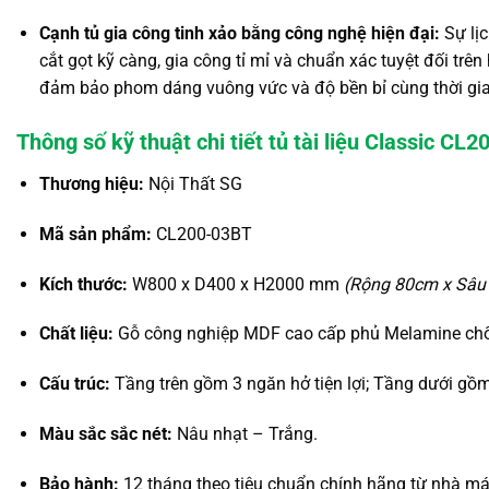
Cạnh tủ gia công tinh xảo bằng công nghệ hiện đại:
Sự lị
cắt gọt kỹ càng, gia công tỉ mỉ và chuẩn xác tuyệt đối trê
đảm bảo phom dáng vuông vức và độ bền bỉ cùng thời gia
Thông số kỹ thuật chi tiết tủ tài liệu Classic CL
Thương hiệu:
Nội Thất SG
Mã sản phẩm:
CL200-03BT
Kích thước:
W800 x D400 x H2000 mm
(Rộng 80cm x Sâu
Chất liệu:
Gỗ công nghiệp MDF cao cấp phủ Melamine chố
Cấu trúc:
Tầng trên gồm 3 ngăn hở tiện lợi; Tầng dưới gồ
Màu sắc sắc nét:
Nâu nhạt – Trắng.
Bảo hành:
12 tháng theo tiêu chuẩn chính hãng từ nhà má