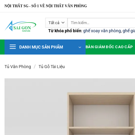
Bỏ
NỘI THẤT SG - SỐ 1 VỀ NỘI THẤT VĂN PHÒNG
qua
nội
Tìm
dung
kiếm:
Từ khóa phổ biến
:
ghế xoay văn phòng
,
ghế g
DANH MỤC SẢN PHẨM
BÀN GIÁM ĐỐC CAO CẤP
/
Tủ Văn Phòng
Tủ Gỗ Tài Liệu