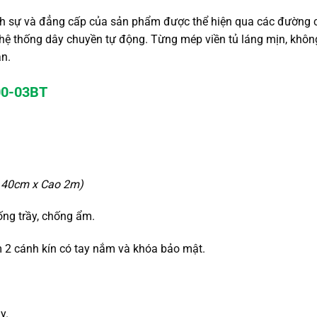
ch sự và đẳng cấp của sản phẩm được thể hiện qua các đường 
n hệ thống dây chuyền tự động. Từng mép viền tủ láng mịn, không
n.
200-03BT
 40cm x Cao 2m)
ng trầy, chống ẩm.
m 2 cánh kín có tay nắm và khóa bảo mật.
y.