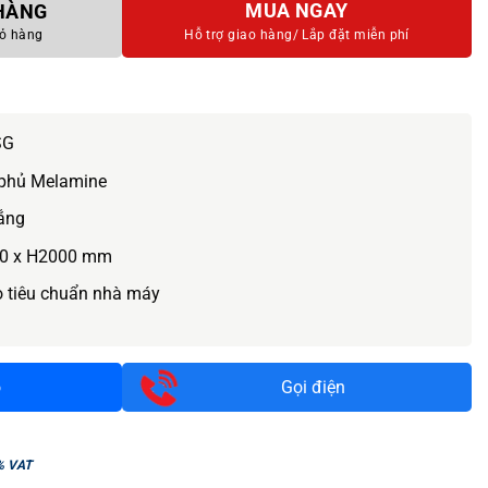
MUA NGAY
 HÀNG
ỏ hàng
Hỗ trợ giao hàng/
Lắp đặt miễn phí
SG
phủ Melamine
ắng
0 x H2000 mm
o tiêu chuẩn nhà máy
o
Gọi điện
% VAT