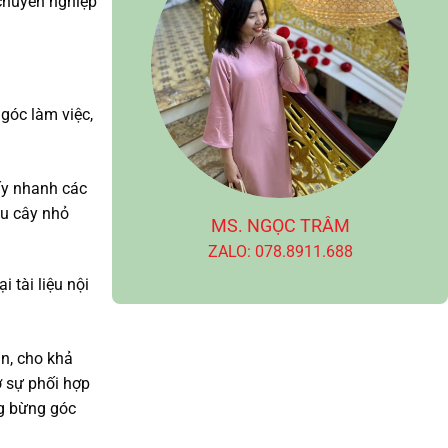
chuyên nghiệp
 góc làm việc,
ấy nhanh các
ậu cây nhỏ
MS. NGỌC TRÂM
ZALO: 078.8911.688
 tài liệu nội
n, cho khả
ở sự phối hợp
ng bừng góc