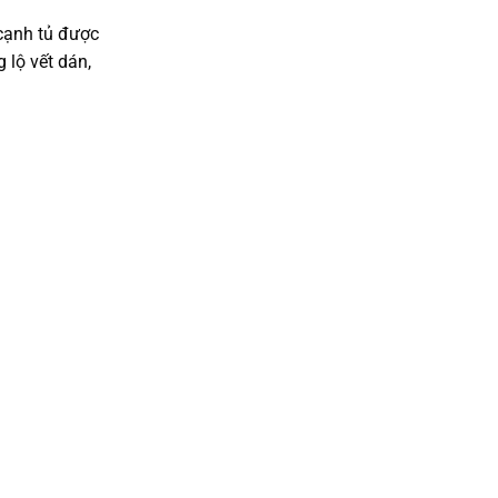
cạnh tủ được
 lộ vết dán,