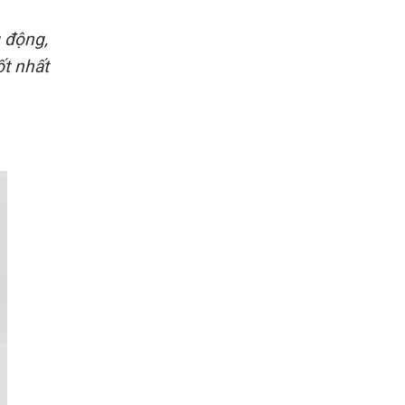
g động,
ốt nhất