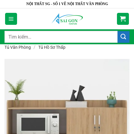
Bỏ
NỘI THẤT SG - SỐ 1 VỀ NỘI THẤT VĂN PHÒNG
qua
nội
dung
Tìm
kiếm:
/
Tủ Văn Phòng
Tủ Hồ Sơ Thấp