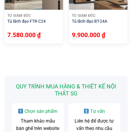
TỦ GIÁM ĐỐC
TỦ GIÁM ĐỐC
Tủ lãnh đạo FTR-C24
Tủ lãnh đạo BT-24A
7.580.000
₫
9.900.000
₫
QUY TRÌNH MUA HÀNG & THIẾT KẾ NỘI
THẤT SG
Chọn sản phẩm
Tư vấn
Tham khảo mẫu
Liên hệ để được tư
bàn ghế trên website
vấn theo nhu cầu