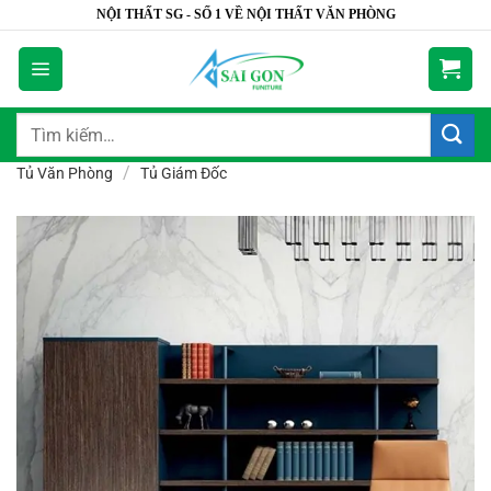
Bỏ
NỘI THẤT SG - SỐ 1 VỀ NỘI THẤT VĂN PHÒNG
qua
nội
dung
Tìm
kiếm:
/
Tủ Văn Phòng
Tủ Giám Đốc