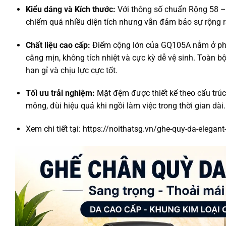
Kiểu dáng và Kích thước:
Với thông số chuẩn Rộng 58 – 
chiếm quá nhiều diện tích nhưng vẫn đảm bảo sự rộng r
Chất liệu cao cấp:
Điểm cộng lớn của GQ105A nằm ở phần
căng mịn, không tích nhiệt và cực kỳ dễ vệ sinh. Toàn
han gỉ và chịu lực cực tốt.
Tối ưu trải nghiệm:
Mặt đệm được thiết kế theo cấu trú
mông, đùi hiệu quả khi ngồi làm việc trong thời gian dài
Xem chi tiết tại: https://noithatsg.vn/ghe-quy-da-elegan