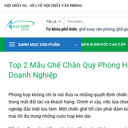
Bỏ
NỘI THẤT SG - SỐ 1 VỀ NỘI THẤT VĂN PHÒNG
qua
nội
Tìm
dung
kiếm:
Từ khóa phổ biến
:
ghế xoay văn phòng
,
ghế g
DANH MỤC SẢN PHẨM
BÀN GIÁM ĐỐC CAO CẤP
Top 2 Mẫu Ghế Chân Quỳ Phòng H
Doanh Nghiệp
Phòng họp không chỉ là nơi đưa ra những quyết định chiến
trong mắt đối tác và khách hàng. Chính vì vậy, việc lựa ch
nghiệp đặc biệt lưu tâm. Một chiếc ghế tốt cần phải đảm b
mái tối đa trong những cuộc họp kéo dài.