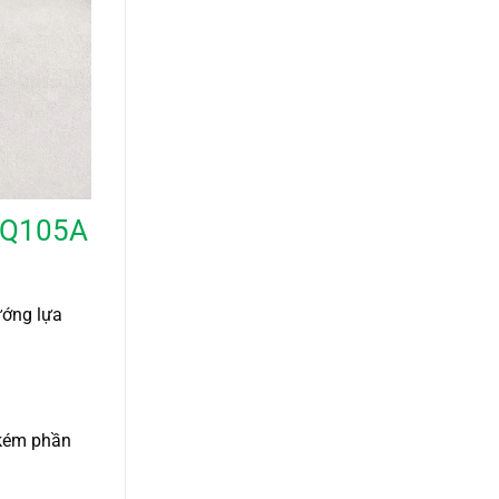
 GQ105A
ướng lựa
 kém phần