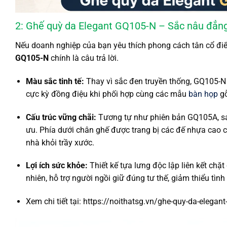
2: Ghế quỳ da Elegant GQ105-N – Sắc nâu đẳng
Nếu doanh nghiệp của bạn yêu thích phong cách tân cổ đi
GQ105-N
chính là câu trả lời.
Màu sắc tinh tế:
Thay vì sắc đen truyền thống, GQ105-N
cực kỳ đồng điệu khi phối hợp cùng các mẫu
bàn họp
gỗ
Cấu trúc vững chãi:
Tương tự như phiên bản GQ105A, sản
ưu. Phía dưới chân ghế được trang bị các đế nhựa cao c
nhà khỏi trầy xước.
Lợi ích sức khỏe:
Thiết kế tựa lưng độc lập liên kết ch
nhiên, hỗ trợ người ngồi giữ đúng tư thế, giảm thiểu tình
Xem chi tiết tại: https://noithatsg.vn/ghe-quy-da-elegan
Trình