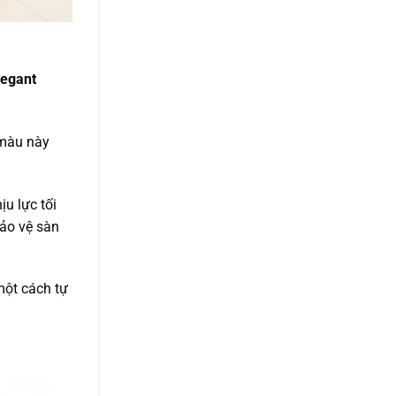
legant
 màu này
u lực tối
bảo vệ sàn
một cách tự