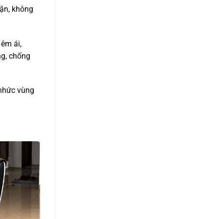
vặn, không
êm ái,
ng, chống
 nhức vùng