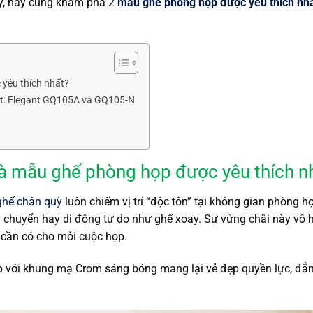
ày, hãy cùng khám phá 2
mẫu ghế phòng họp được yêu thích nh
 yêu thích nhất?
hất: Elegant GQ105A và GQ105-N
 là mẫu ghế phòng họp được yêu thích n
ghế chân quỳ
luôn chiếm vị trí “độc tôn” tại không gian phòng họ
y chuyển hay di động tự do như ghế xoay. Sự vững chãi này vô h
g cần có cho mỗi cuộc họp.
p với khung mạ Crom sáng bóng mang lại vẻ đẹp quyền lực, đẳn