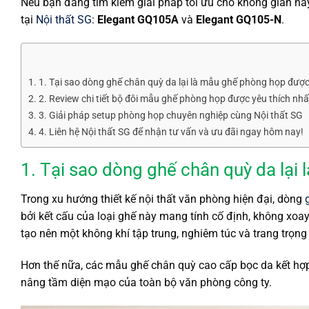
Nếu bạn đang tìm kiếm giải pháp tối ưu cho không gian n
tại
Nội thất SG
:
Elegant GQ105A
và
Elegant GQ105-N
.
1. Tại sao dòng ghế chân quỳ da lại là mẫu ghế phòng họp được
2. Review chi tiết bộ đôi mẫu ghế phòng họp được yêu thích n
3. Giải pháp setup phòng họp chuyên nghiệp cùng Nội thất SG
4. Liên hệ Nội thất SG để nhận tư vấn và ưu đãi ngay hôm nay!
1. Tại sao dòng ghế chân quỳ da lại
Trong xu hướng thiết kế nội thất văn phòng hiện đại, dòng
bởi kết cấu của loại ghế này mang tính cố định, không xoa
tạo nên một không khí tập trung, nghiêm túc và trang trọn
Hơn thế nữa, các mẫu ghế chân quỳ cao cấp bọc da kết hợ
nâng tầm diện mạo của toàn bộ văn phòng công ty.