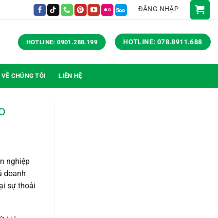
ĐĂNG NHẬP
HOTLINE: 078.8911.688
HOTLINE: 0901.288.199
VỀ CHÚNG TÔI
LIÊN HỆ
o
ên nghiệp
hủ doanh
ại sự thoải