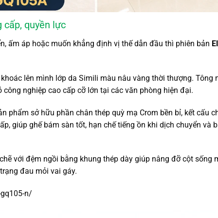
 cấp, quyền lực
ển, ấm áp hoặc muốn khẳng định vị thế dẫn đầu thì phiên bản
E
 khoác lên mình lớp da Simili màu nâu vàng thời thượng. Tông
 công nghiệp cao cấp cỡ lớn tại các văn phòng hiện đại.
 phẩm sở hữu phần chân thép quỳ mạ Crom bền bỉ, kết cấu chị
ấp, giúp ghế bám sàn tốt, hạn chế tiếng ồn khi dịch chuyển và 
ặt chẽ với đệm ngồi bằng khung thép dày giúp nâng đỡ cột sống 
 trạng đau mỏi vai gáy.
t-gq105-n/