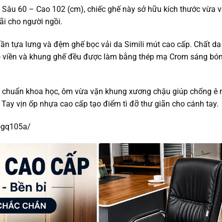
Sâu 60 – Cao 102 (cm), chiếc ghế này sở hữu kích thước vừa 
ãi cho người ngồi.
 tựa lưng và đệm ghế bọc vải da Simili mút cao cấp. Chất da 
 bộ viền và khung ghế đều được làm bằng thép mạ Crom sáng bó
c chuẩn khoa học, ôm vừa vặn khung xương chậu giúp chống ê
. Tay vịn ốp nhựa cao cấp tạo điểm tì đỡ thư giãn cho cánh tay.
t-gq105a/