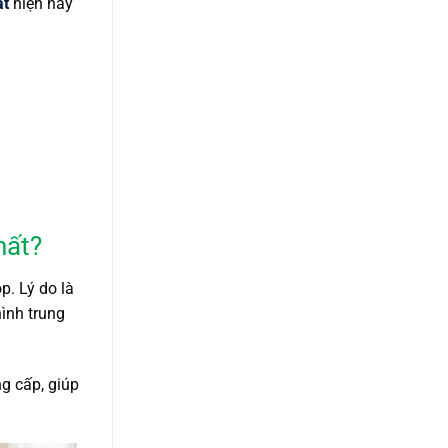
ất
hiện nay
hất?
p. Lý do là
ình trung
g cấp, giúp