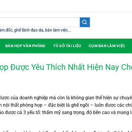
iám đốc
,
ghế lãnh đạo da
,
bàn làm việc
...
BÀN HỌP VĂN PHÒNG
TỦ GỖ TÀI LIỆU
CỤM BÀN LÀM VIỆC
ọp Được Yêu Thích Nhất Hiện Nay Ch
 lược của doanh nghiệp mà còn là không gian thể hiện sự chuy
ọn nội thất phòng họp – đặc biệt là ghế ngồi – luôn được các c
ảo được cả 3 yếu tố: thẩm mỹ sang trọng, độ bền cao và mang l