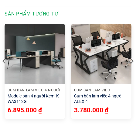
SẢN PHẨM TƯƠNG TỰ
CỤM BÀN LÀM VIỆC 4 NGƯỜI
CỤM BÀN LÀM VIỆC
Module bàn 4 người Kemi K-
Cụm bàn làm việc 4 người
WA3112G
ALEX 4
6.895.000
₫
3.780.000
₫