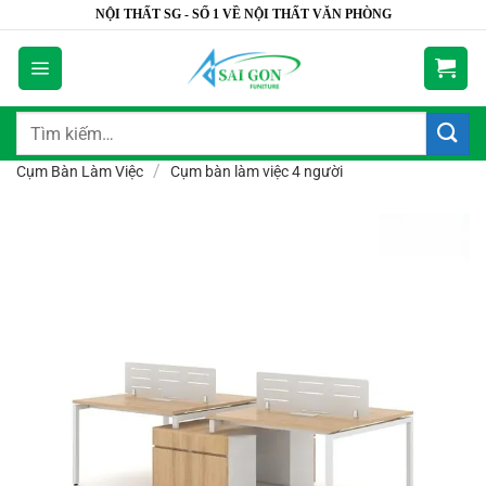
Bỏ
NỘI THẤT SG - SỐ 1 VỀ NỘI THẤT VĂN PHÒNG
qua
nội
dung
Tìm
kiếm:
/
Cụm Bàn Làm Việc
Cụm bàn làm việc 4 người