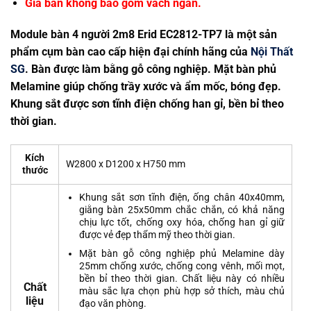
Giá bán không bao gồm vách ngăn.
Module bàn 4 người 2m8 Erid EC2812-TP7 là một sản
phẩm cụm bàn cao cấp hiện đại chính hãng của
Nội Thất
SG
. Bàn được làm bằng gỗ công nghiệp. Mặt bàn phủ
Melamine giúp chống trầy xước và ẩm mốc, bóng đẹp.
Khung sắt được sơn tĩnh điện chống han gỉ, bền bỉ theo
thời gian.
Kích
W2800 x D1200 x H750 mm
thước
Khung sắt sơn tĩnh điện, ống chân 40x40mm,
giằng bàn 25x50mm chắc chắn, có khả năng
chịu lực tốt, chống oxy hóa, chống han gỉ giữ
được vẻ đẹp thẩm mỹ theo thời gian.
Mặt bàn gỗ công nghiệp phủ Melamine dày
25mm chống xước, chống cong vênh, mối mọt,
bền bỉ theo thời gian. Chất liệu này có nhiều
Chất
màu sắc lựa chọn phù hợp sở thích, màu chủ
liệu
đạo văn phòng.