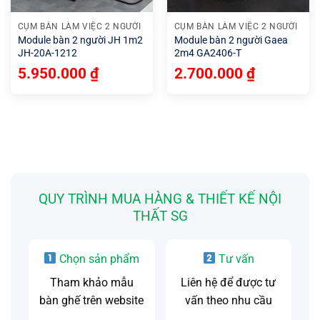
CỤM BÀN LÀM VIỆC 2 NGƯỜI
CỤM BÀN LÀM VIỆC 2 NGƯỜI
Module bàn 2 người JH 1m2
Module bàn 2 người Gaea
JH-20A-1212
2m4 GA2406-T
5.950.000
₫
2.700.000
₫
QUY TRÌNH MUA HÀNG & THIẾT KẾ NỘI
THẤT SG
Chọn sản phẩm
Tư vấn
Tham khảo mẫu
Liên hệ để được tư
bàn ghế trên website
vấn theo nhu cầu