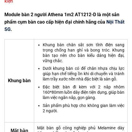
kiện
Module bàn 2 người Athena 1m2 AT1212-D là một sản
phẩm cụm bàn cao cấp hiện đại chính hãng của
Nội Thất
SG
.
Khung bàn chân sắt sơn tĩnh điện sang
trọng chống han ghỉ và bong tróc. Khung
bàn tạo nên cho bàn kiểu dáng hiện đại,
vững chắc.
Dưới khung bàn có đế chân nhựa chịu lực
giúp hạn chế tiếng ồn khi di chuyển và tránh
làm trầy xước nền nhà đặc biệt là sàn gỗ.
Khung bàn
Đặc biệt bàn đi kèm với 2 nắp nhôm
160*80mm luồn dây điện tiện dụng, giúp bàn
làm việc ngăn nắp, gọn gàng.
Sản phẩm phù hợp cho không gian làm việc
2 người.
Mặt bàn gỗ công nghiệp phủ Melamine dày
Mặt bàn