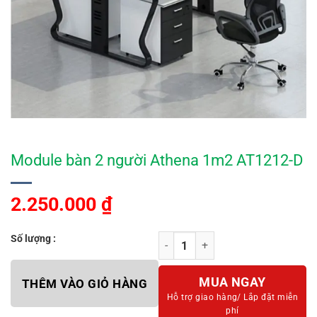
Module bàn 2 người Athena 1m2 AT1212-D
2.250.000
₫
Số lượng :
Module bàn 2 người Athena 1m2 A
MUA NGAY
THÊM VÀO GIỎ HÀNG
Hỗ trợ giao hàng/
Lắp đặt miễn
phí