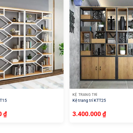
+
KỆ TRANG TRÍ
TT15
Kệ trang trí KTT25
00
₫
3.400.000
₫