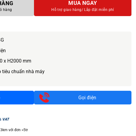
MUA NGAY
 HÀNG
ỏ hàng
Hỗ trợ giao hàng/
Lắp đặt miễn phí
SG
iện
0 x H2000 mm
o tiêu chuẩn nhà máy
o
Gọi điện
% VAT
 3km với đơn >5tr