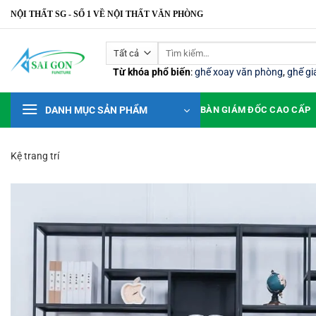
Bỏ
NỘI THẤT SG - SỐ 1 VỀ NỘI THẤT VĂN PHÒNG
qua
nội
Tìm
dung
kiếm:
Từ khóa phổ biến
:
ghế xoay văn phòng
,
ghế g
DANH MỤC SẢN PHẨM
BÀN GIÁM ĐỐC CAO CẤP
Kệ trang trí