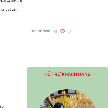
 3km với đơn >5tr
 hàng có sẵn)
Chia sẻ trên:
HỖ TRỢ KHÁCH HÀNG
tạo