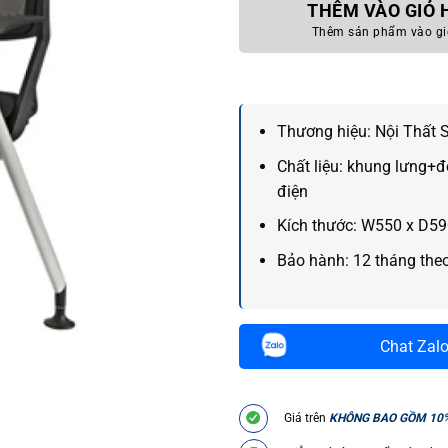
THÊM VÀO GIỎ
Thêm sản phẩm vào gi
Thương hiệu:
Nội Thất 
Chất liệu:
khung lưng+đệ
điện
Kích thước:
W550 x D59
Bảo hành:
12 tháng the
Chat Zal
Giá trên
KHÔNG BAO GỒM 10