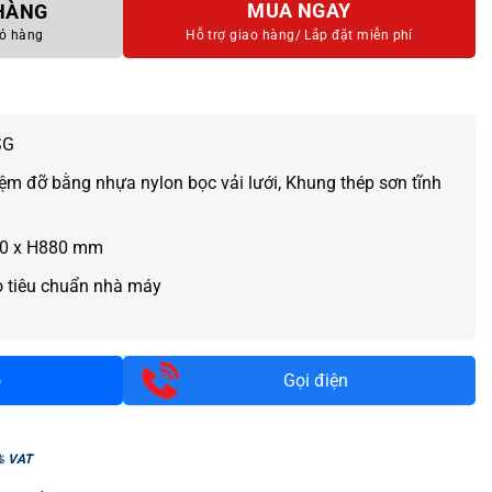
MUA NGAY
 HÀNG
ỏ hàng
Hỗ trợ giao hàng/
Lắp đặt miễn phí
SG
m đỡ bằng nhựa nylon bọc vải lưới, Khung thép sơn tĩnh
0 x H880 mm
o tiêu chuẩn nhà máy
o
Gọi điện
% VAT