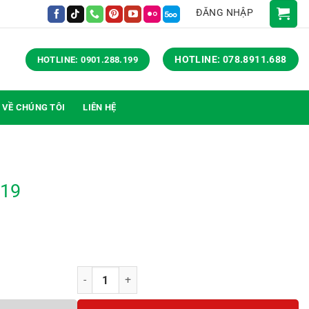
ĐĂNG NHẬP
HOTLINE: 078.8911.688
HOTLINE: 0901.288.199
VỀ CHÚNG TÔI
LIÊN HỆ
919
Ghế training BG-919 số lượng