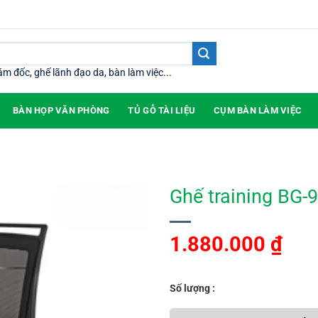
iám đốc
,
ghế lãnh đạo da
,
bàn làm việc
...
BÀN HỌP VĂN PHÒNG
TỦ GỖ TÀI LIỆU
CỤM BÀN LÀM VIỆC
Ghế training BG-
1.880.000
₫
Số lượng :