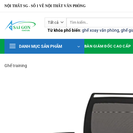
Bỏ
NỘI THẤT SG - SỐ 1 VỀ NỘI THẤT VĂN PHÒNG
qua
nội
Tìm
dung
kiếm:
Từ khóa phổ biến
:
ghế xoay văn phòng
,
ghế g
DANH MỤC SẢN PHẨM
BÀN GIÁM ĐỐC CAO CẤP
Ghế training