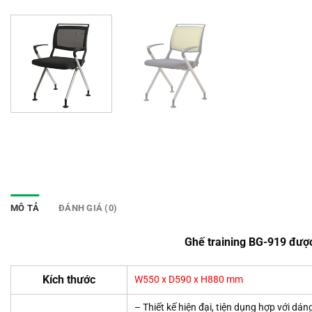
MÔ TẢ
ĐÁNH GIÁ (0)
Ghế training BG-919 đượ
Kích thước
W550 x D590 x H880 mm
– Thiết kế hiện đại, tiện dụng hợp với d