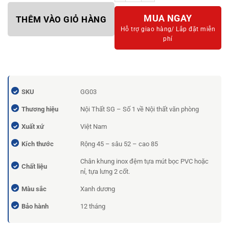
MUA NGAY
THÊM VÀO GIỎ HÀNG
Hỗ trợ giao hàng/
Lắp đặt miễn
phí
SKU
GG03
Thương hiệu
Nội Thất SG – Số 1 về Nội thất văn phòng
Xuất xứ
Việt Nam
Kích thước
Rộng 45 – sâu 52 – cao 85
Chân khung inox đệm tựa mút bọc PVC hoặc
Chất liệu
nỉ, tựa lưng 2 cốt.
Màu sắc
Xanh dương
Bảo hành
12 tháng