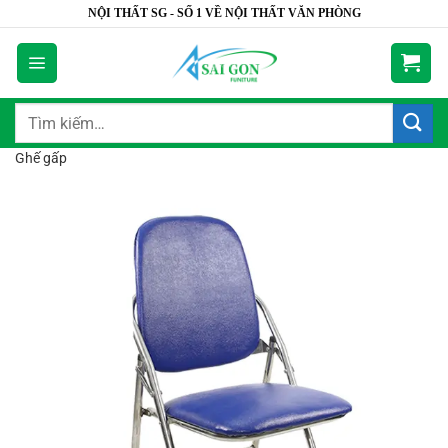
Bỏ
NỘI THẤT SG - SỐ 1 VỀ NỘI THẤT VĂN PHÒNG
qua
nội
dung
Tìm
kiếm:
Ghế gấp