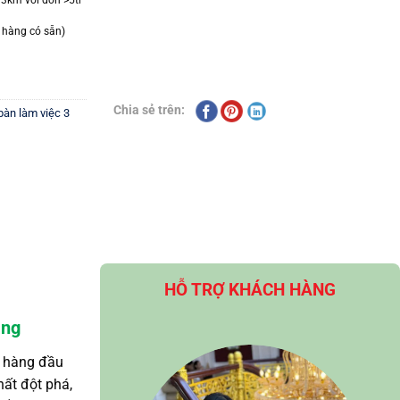
 hàng có sẵn)
Chia sẻ trên:
àn làm việc 3
HỖ TRỢ KHÁCH HÀNG
ăng
n hàng đầu
hất đột phá,