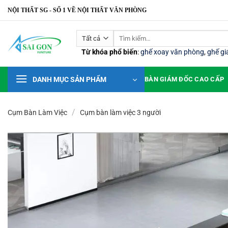
Bỏ
NỘI THẤT SG - SỐ 1 VỀ NỘI THẤT VĂN PHÒNG
qua
nội
Tìm
dung
kiếm:
Từ khóa phổ biến
:
ghế xoay văn phòng
,
ghế g
DANH MỤC SẢN PHẨM
BÀN GIÁM ĐỐC CAO CẤP
/
Cụm Bàn Làm Việc
Cụm bàn làm việc 3 người