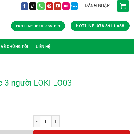
ĐĂNG NHẬP
HOTLINE: 078.8911.688
HOTLINE: 0901.288.199
VỀ CHÚNG TÔI
LIÊN HỆ
c 3 người LOKI LO03
Cụm bàn làm việc 3 người LOKI LO03 số lượng