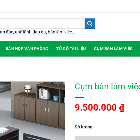
iám đốc
,
ghế lãnh đạo da
,
bàn làm việc
...
BÀN HỌP VĂN PHÒNG
TỦ GỖ TÀI LIỆU
CỤM BÀN LÀM VIỆC
Cụm bàn làm việ
9.500.000
₫
Số lượng :