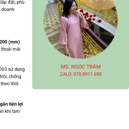
lắp đặt,
phù
a doanh
1200 (mm)
thoải mái
MS. NGỌC TRÂM
O03 sử dụng
ZALO: 078.8911.688
rội,
chống
 theo thời
găn tiện lợi
ân khi làm