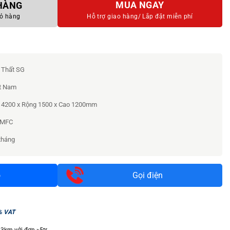
MUA NGAY
 HÀNG
ỏ hàng
Hỗ trợ giao hàng/
Lắp đặt miễn phí
 Thất SG
t Nam
 4200 x Rộng 1500 x Cao 1200mm
 MFC
tháng
o
Gọi điện
% VAT
 3km với đơn >5tr