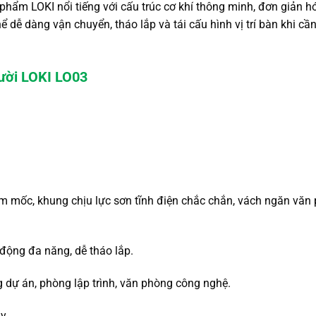
hẩm LOKI nổi tiếng với cấu trúc cơ khí thông minh,
đơn giản hóa
hể dễ dàng vận chuyển,
tháo lắp và tái cấu hình vị trí bàn khi cầ
gười LOKI LO03
ẩm mốc,
khung chịu lực sơn tĩnh điện chắc chắn,
vách ngăn văn 
 động đa năng,
dễ tháo lắp.
 dự án,
phòng lập trình,
văn phòng công nghệ.
áy