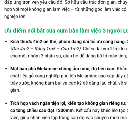
đáp ứng trọn vẹn yêu cầu đó.
Sở hữu cấu trúc đơn giản,
chuyê
hợp với mọi không gian làm việc – từ những góc làm việc có
nghiệp lớn.
Ưu điểm nổi bật của cụm bàn làm việc 3 người 
Kích thước 4m2 bề thế, phom dáng dài tối ưu công năng:
(Dài 4m2 – Rộng 1m5 – Cao 1m2)
.
Chiều dài vượt trội lê
cho một nhóm 3 nhân sự,
giúp họ dễ dàng bố trí máy tính,
Mặt bàn phủ Melamine chống ẩm mốc, độ bền cao:
Khẳng
chất liệu gỗ công nghiệp phủ lớp Melamine cao cấp dày d
trầy xước,
không bám bụi và cực kỳ dễ dàng lau chùi,
vệ si
gian.
Tích hợp vách ngăn tiện lợi, kiến tạo không gian riêng tư:
có tổng chiều cao đạt 1200mm
.
Kết cấu này khéo léo tạo
việc,
giúp nhân viên tập trung cao độ vào chuyên môn mà 