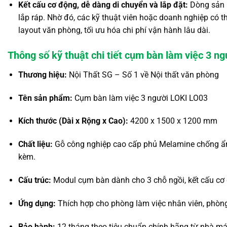
Kết cấu cơ động, dễ dàng di chuyển và lắp đặt:
Dòng sản p
lắp ráp.
Nhờ đó,
các kỹ thuật viên hoặc doanh nghiệp có t
layout văn phòng,
tối ưu hóa chi phí vận hành lâu dài.
Thông số kỹ thuật chi tiết cụm bàn làm việc 3 n
Thương hiệu:
Nội Thất SG – Số 1 về Nội thất văn phòng
Tên sản phẩm:
Cụm bàn làm việc 3 người LOKI LO03
Kích thước (Dài x Rộng x Cao):
4200 x 1500 x 1200 mm
Chất liệu:
Gỗ công nghiệp cao cấp phủ Melamine chống 
kèm.
Cấu trúc:
Modul cụm bàn dành cho 3 chỗ ngồi,
kết cấu cơ
Ứng dụng:
Thích hợp cho phòng làm việc nhân viên,
phòng
Bảo hành:
12 tháng theo tiêu chuẩn chính hãng từ nhà m