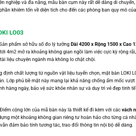
n nghiệp và đa năng,
mẫu bàn cụm này rất dễ dàng di chuyển,
 phần khiêm tốn về diện tích cho đến các phòng ban quy mô củ
LOKI LO03
Sản phẩm sở hữu số đo lý tưởng
Dài 4200 x Rộng 1500 x Cao 
n tới 4m2 mở ra khoảng không gian ngồi làm việc cực kỳ rộng rãi,
tài liệu chuyên ngành mà không lo chật chội.
 định chất lượng từ nguồn vật liệu tuyển chọn,
mặt bàn LOKI L
ặn.
Lớp phủ bề mặt này mang lại khả năng chống ẩm mốc vượt t
nh hàng ngày,
bảo vệ sức khỏe nhân sự và duy trì vẻ đẹp tinh tế
Điểm cộng lớn của mã bàn này là thiết kế đi kèm với các
vách n
 dựng một khoảng không gian riêng tư hoàn hảo cho từng cá nh
vẫn đảm bảo tính tương tác,
trao đổi thông tin nội bộ dễ dàng.