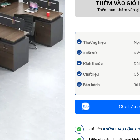
THÊM VÀO GIỎ
Thêm sản phẩm vào gi
Thương hiệu
Nội
Xuất xứ
Việ
Kích thước
Dài
Chất liệu
Gỗ
Bảo hành
36 
Chat Zal
Giá trên
KHÔNG BAO GỒM 10
Miễn phí vận chuyển bán kính