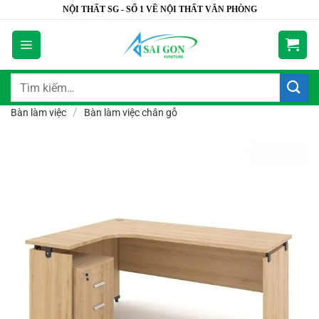
Bỏ
NỘI THẤT SG - SỐ 1 VỀ NỘI THẤT VĂN PHÒNG
qua
nội
dung
Tìm
kiếm:
/
Bàn làm việc
Bàn làm việc chân gỗ