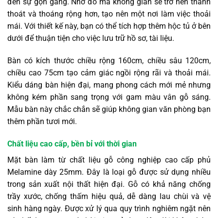
đến sự gọn gàng. Nhờ đó mà không gian sẽ trở nên thanh
thoát và thoáng rộng hơn, tạo nên một nơi làm việc thoải
mái. Với thiết kế này, bạn có thể tích hợp thêm hộc tủ ở bên
dưới để thuận tiện cho việc lưu trữ hồ sơ, tài liệu.
Bàn có kích thước chiều rộng 160cm, chiều sâu 120cm,
chiều cao 75cm tạo cảm giác ngồi rộng rãi và thoải mái.
Kiểu dáng bàn hiện đại, mang phong cách mới mẻ nhưng
không kém phần sang trọng với gam màu vân gỗ sáng.
Mẫu bàn này chắc chắn sẽ giúp không gian văn phòng bạn
thêm phần tươi mới.
Chất liệu cao cấp, bền bỉ với thời gian
Mặt bàn làm từ chất liệu gỗ công nghiệp cao cấp phủ
Melamine dày 25mm. Đây là loại gỗ được sử dụng nhiều
trong sản xuất nội thất hiện đại. Gỗ có khả năng chống
trầy xước, chống thấm hiệu quả, dễ dàng lau chùi và vệ
sinh hàng ngày. Được xử lý qua quy trình nghiêm ngặt nên