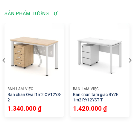
SẢN PHẨM TƯƠNG TỰ
BÀN LÀM VIỆC
BÀN LÀM VIỆC
Bàn chân Oval 1m2 OV12YS-
Bàn chân tam giác RYZE
2
1m2 RY12YST T
1.340.000
₫
1.420.000
₫