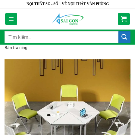
Bỏ
NỘI THẤT SG - SỐ 1 VỀ NỘI THẤT VĂN PHÒNG
qua
nội
dung
Tìm
kiếm:
Bàn training