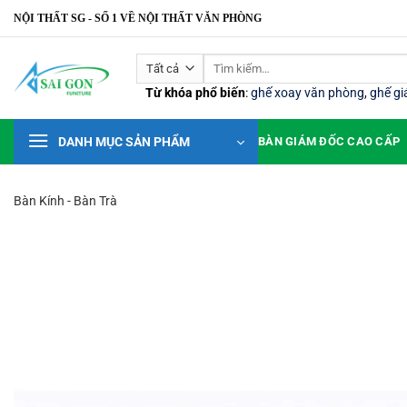
Bỏ
NỘI THẤT SG - SỐ 1 VỀ NỘI THẤT VĂN PHÒNG
qua
nội
Tìm
dung
kiếm:
Từ khóa phổ biến
:
ghế xoay văn phòng
,
ghế g
DANH MỤC SẢN PHẨM
BÀN GIÁM ĐỐC CAO CẤP
Bàn Kính - Bàn Trà