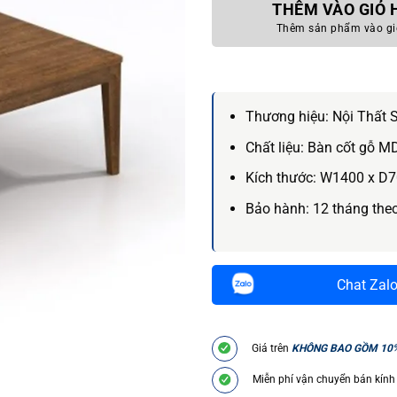
THÊM VÀO GIỎ
Thêm sản phẩm vào gi
Thương hiệu:
Nội Thất 
Chất liệu:
Bàn cốt gỗ M
Kích thước:
W1400 x D7
Bảo hành:
12 tháng the
Chat Zal
Giá trên
KHÔNG BAO GỒM 10
Miễn phí vận chuyển bán kính