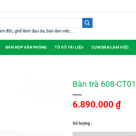
iám đốc
,
ghế lãnh đạo da
,
bàn làm việc
...
BÀN HỌP VĂN PHÒNG
TỦ GỖ TÀI LIỆU
CỤM BÀN LÀM VIỆC
Bàn trà 608-CT01
6.890.000
₫
Số lượng :