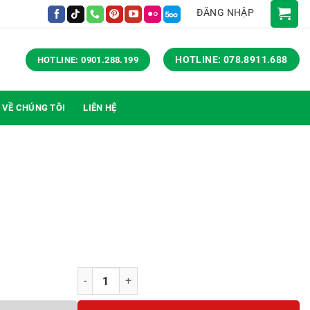
ĐĂNG NHẬP
HOTLINE: 078.8911.688
HOTLINE: 0901.288.199
VỀ CHÚNG TÔI
LIÊN HỆ
Bàn trà 608-CT01 số lượng