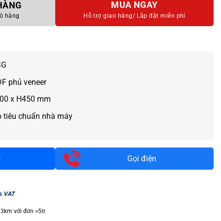
MUA NGAY
 HÀNG
ỏ hàng
Hỗ trợ giao hàng/
Lắp đặt miễn phí
SG
DF phủ veneer
00 x H450 mm
o tiêu chuẩn nhà máy
o
Gọi điện
% VAT
 3km với đơn >5tr