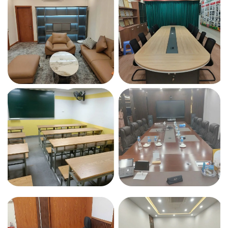
Khung bàn 1 động cơ-Single motor:
Khung bàn nâng hạ 1
động cơ dùng để lắp ráp thành bàn điều chỉnh độ cao.
Giúp người dùng có thể ngồi ở độ cao và tư thế đúng với
chiều cao của mình. Có thể vừa ngồi và đứng để ngồi hoặc
đứng làm việc. Giúp bảo vệ sức khỏe, xương khớp.
Tải trọng khung bàn lên tới 80kg
, khỏe khoắn hơn, vững