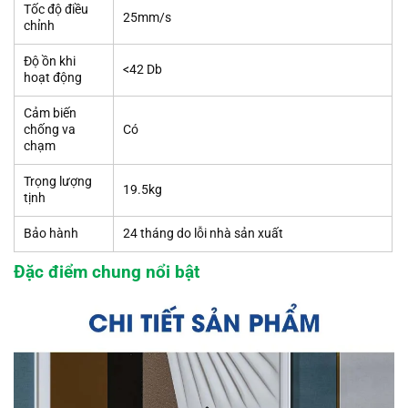
Tốc độ điều
25mm/s
chỉnh
Độ ồn khi
<42 Db
hoạt động
Cảm biến
chống va
Có
chạm
Trọng lượng
19.5kg
tịnh
Bảo hành
24 tháng do lỗi nhà sản xuất
Đặc điểm chung nổi bật