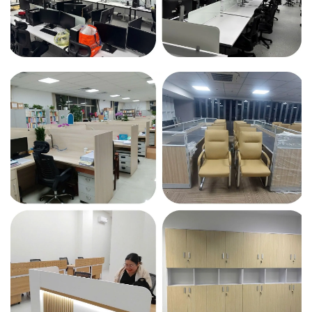
Bộ điều khiển phím nhấn, nhớ 2 vị trí:
Bàn nâng hạ còn gọi
là bàn thông minh bởi khả năng điều chỉnh và nhớ 2 vị trí
chiều cao phù hợp nhất với bạn. Bạn có thể nghiên cứu về
Ergonomic sau đó setup các chiều cao ngồi với ghế làm
việc của mình, hoặc chiều cao đứng sao cho cảm thấy
thoải mái nhất, đúng và tốt cho sức khỏe của mình. Với
tính năng thông minh này giúp tiết kiệm thời gian khi chỉnh
độ cao bàn phù hợp khi chuyển từ ngồi sang đứng và
ngược lại.
Thiết kế vững vàng phù hợp với nhiều kích thước