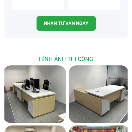
Tăng giảm chiều cao phù hợp:
Bàn có thể thay đổi chiều
cao chân của nó từ ngồi sang đứng hay bất cứ độ cao nào
NHẬN TƯ VẤN NGAY
trong khoảng tầm làm việc của người dùng.
Bàn thông
minh nâng hạ
có thể thay đổi độ cao từ 600-1230mm
giúp điều chỉnh, tối ưu tư thế ngồi và đứng làm việc sao
cho tốt nhất, đúng chuẩn công thái học.
Độ dài thanh xà
HÌNH ẢNH THI CÔNG
chân bàn điều chỉnh từ 1005-1600 mm giúp điều chỉnh
kích thước phù hợp với mặt bàn.
Tốc độ điều chỉnh nâng hạ nhanh chóng 25mm/s