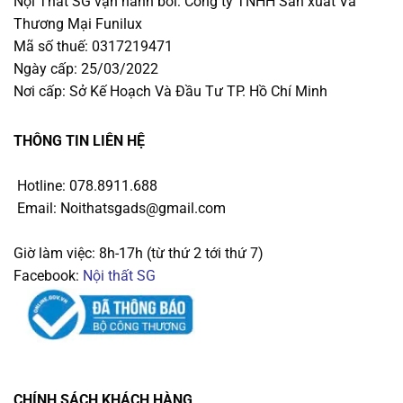
Nội Thất SG vận hành bởi: Công ty TNHH Sản xuất Và
phát hiện bất kỳ thay đổi nào về góc độ, từ bất kỳ điểm
Thương Mại Funilux
nào trên bề mặt làm việc
Mã số thuế: 0317219471
Ngày cấp: 25/03/2022
Nơi cấp: Sở Kế Hoạch Và Đầu Tư TP. Hồ Chí Minh
THÔNG TIN LIÊN HỆ
Hotline: 078.8911.688
Email: Noithatsgads@gmail.com
Giờ làm việc: 8h-17h (từ thứ 2 tới thứ 7)
Facebook:
Nội thất SG
CHÍNH SÁCH KHÁCH HÀNG