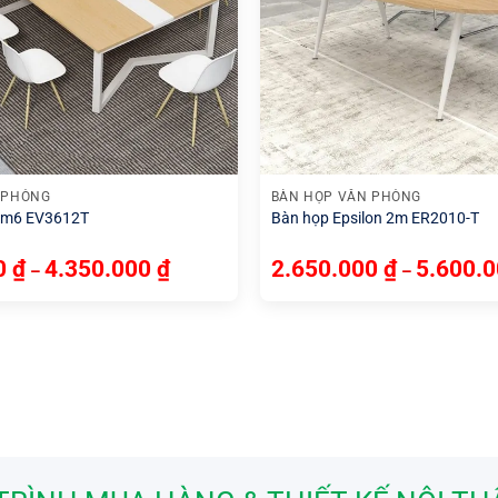
+
 PHÒNG
BÀN HỌP VĂN PHÒNG
 3m6 EV3612T
Bàn họp Epsilon 2m ER2010-T
00
₫
4.350.000
₫
2.650.000
₫
5.600.
–
–