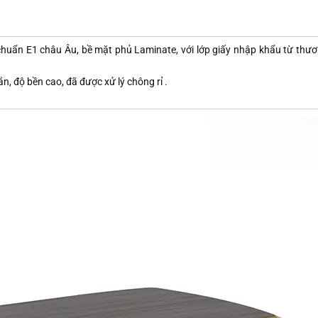
 chuẩn E1 châu Âu, bề mặt phủ Laminate, với lớp giấy nhập khẩu từ thươ
n, độ bền cao, đã được xử lý chông rỉ .