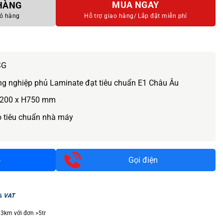
MUA NGAY
 HÀNG
ỏ hàng
Hỗ trợ giao hàng/
Lắp đặt miễn phí
SG
ng nghiệp phủ Laminate đạt tiêu chuẩn E1 Châu Âu
200 x H750 mm
o tiêu chuẩn nhà máy
o
Gọi điện
% VAT
 3km với đơn >5tr