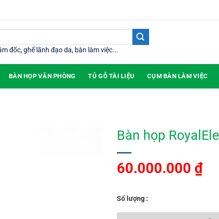
iám đốc
,
ghế lãnh đạo da
,
bàn làm việc
...
BÀN HỌP VĂN PHÒNG
TỦ GỖ TÀI LIỆU
CỤM BÀN LÀM VIỆC
Bàn họp RoyalEl
60.000.000
₫
Số lượng :