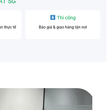
ẤT SG
D
Thi công
an thực tế
Báo giá & giao hàng tận nơi