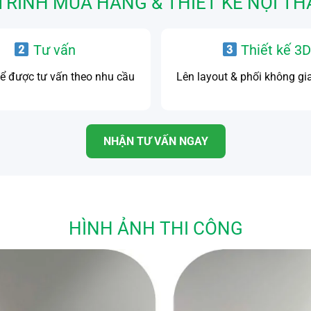
TRÌNH MUA HÀNG & THIẾT KẾ NỘI TH
Tư vấn
Thiết kế 3
để được tư vấn theo nhu cầu
Lên layout & phối không gi
NHẬN TƯ VẤN NGAY
HÌNH ẢNH THI CÔNG