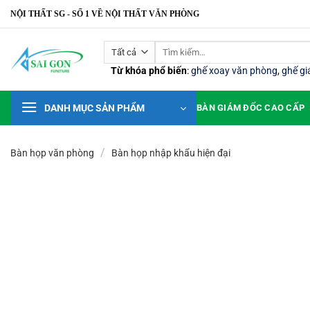
Bỏ
NỘI THẤT SG - SỐ 1 VỀ NỘI THẤT VĂN PHÒNG
qua
nội
Tìm
dung
kiếm:
Từ khóa phổ biến
:
ghế xoay văn phòng
,
ghế g
DANH MỤC SẢN PHẨM
BÀN GIÁM ĐỐC CAO CẤP
/
Bàn họp văn phòng
Bàn họp nhập khẩu hiện đại