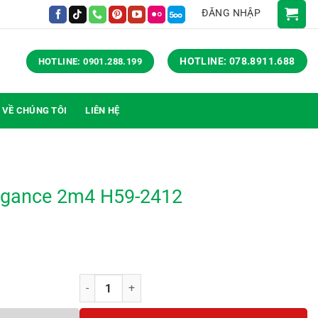
ĐĂNG NHẬP
HOTLINE: 078.8911.688
HOTLINE: 0901.288.199
VỀ CHÚNG TÔI
LIÊN HỆ
egance 2m4 H59-2412
Bàn họp RoyalElegance 2m4 H59-2412 số lượng