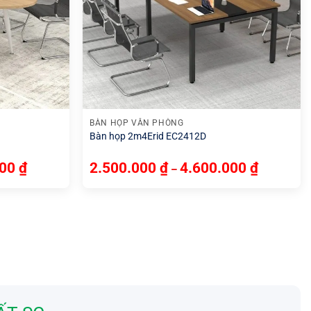
+
BÀN HỌP VĂN PHÒNG
Bàn họp 2m4Erid EC2412D
000
₫
2.500.000
₫
4.600.000
₫
–