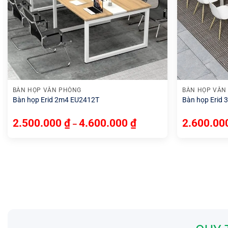
+
+
BÀN HỌP VĂN PHÒNG
BÀN HỌP VĂN
Bàn họp Erid 2m4 EU2412T
Bàn họp Erid
2.500.000
₫
4.600.000
₫
2.600.0
–