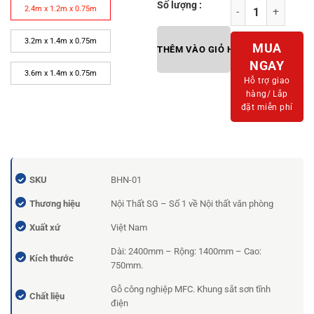
Số lượng :
Bàn họp Naomi 2m
2.4m x 1.2m x 0.75m
3.2m x 1.4m x 0.75m
MUA
THÊM VÀO GIỎ HÀNG
NGAY
3.6m x 1.4m x 0.75m
Hỗ trợ giao
hàng/
Lắp
đặt miễn phí
SKU
BHN-01
Thương hiệu
Nội Thất SG – Số 1 về Nội thất văn phòng
Xuất xứ
Việt Nam
Dài: 2400mm – Rộng: 1400mm – Cao:
Kích thước
750mm.
Gỗ công nghiệp MFC. Khung sắt sơn tĩnh
Chất liệu
điện