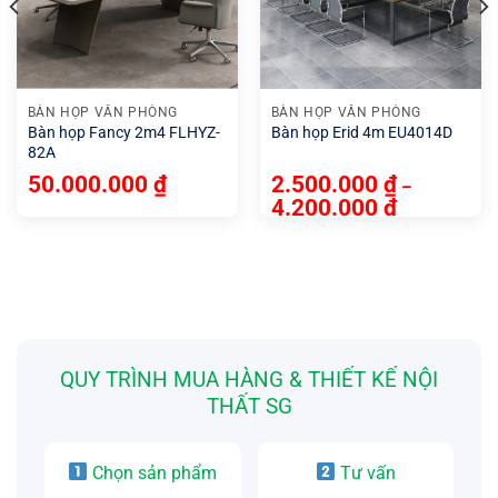
khi nhận đặt cọc.
Hướng dẫn sử dụng và lắp đặt tại nhà cho quý khách
mua lẻ ở xa.
BÀN HỌP VĂN PHÒNG
BÀN HỌP VĂN PHÒNG
Tư vấn thiết kế và setup văn phòng miễn phí.
Bàn họp Fancy 2m4 FLHYZ-
Bàn họp Erid 4m EU4014D
Đội ngũ nhân viên tư vấn nhiệt tình, tận tâm.
82A
50.000.000
₫
2.500.000
₫
–
4.200.000
₫
QUY TRÌNH MUA HÀNG & THIẾT KẾ NỘI
THẤT SG
Chọn sản phẩm
Tư vấn