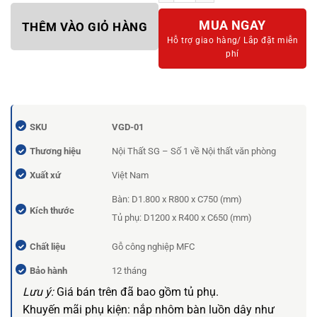
MUA NGAY
THÊM VÀO GIỎ HÀNG
Hỗ trợ giao hàng/
Lắp đặt miễn
phí
SKU
VGD-01
Thương hiệu
Nội Thất SG – Số 1 về Nội thất văn phòng
Xuất xứ
Việt Nam
Bàn: D1.800 x R800 x C750 (mm)
Kích thước
Tủ phụ: D1200 x R400 x C650 (mm)
Chất liệu
Gỗ công nghiệp MFC
Bảo hành
12 tháng
Lưu ý:
Giá bán trên đã bao gồm tủ phụ.
Khuyến mãi phụ kiện: nắp nhôm bàn luồn dây như