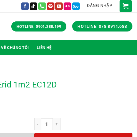
ĐĂNG NHẬP
HOTLINE: 078.8911.688
HOTLINE: 0901.288.199
VỀ CHÚNG TÔI
LIÊN HỆ
Erid 1m2 EC12D
Bàn chân vuông Erid 1m2 EC12D số lượng