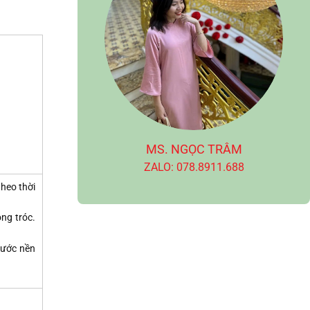
MS. NGỌC TRÂM
ZALO: 078.8911.688
heo thời
ng tróc.
xước nền