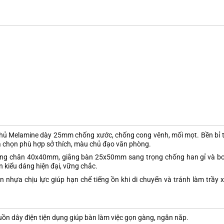
hủ Melamine dày 25mm chống xước, chống cong vênh, mối mọt. Bền bỉ t
a chọn phù hợp sở thích, màu chủ đạo văn phòng.
 ống chân 40x40mm, giằng bàn 25x50mm sang trọng chống han gỉ và bo
 kiểu dáng hiện đại, vững chắc.
 nhựa chịu lực giúp hạn chế tiếng ồn khi di chuyển và tránh làm trầy 
 dây điện tiện dụng giúp bàn làm việc gọn gàng, ngăn nắp.