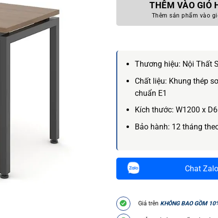
THÊM VÀO GIỎ
Thêm sản phẩm vào gi
Thương hiệu:
Nội Thất 
Chất liệu:
Khung thép sơ
chuẩn E1
Kích thước:
W1200 x D6
Bảo hành:
12 tháng the
Chat Zal
Giá trên
KHÔNG BAO GỒM 10