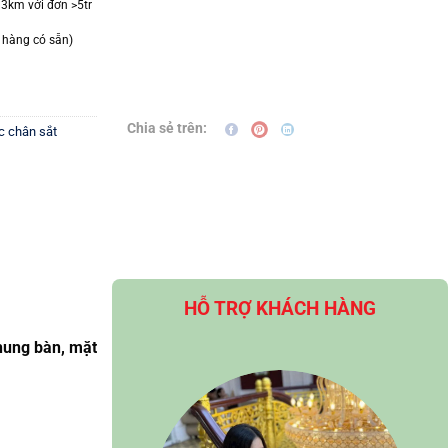
 3km với đơn >5tr
 hàng có sẵn)
Chia sẻ trên:
c chân sắt
HỖ TRỢ KHÁCH HÀNG
khung bàn, mặt