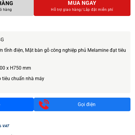
MUA NGAY
 HÀNG
ỏ hàng
Hỗ trợ giao hàng/
Lắp đặt miễn phí
SG
n tĩnh điện, Mặt bàn gỗ công nghiệp phủ Melamine đạt tiêu
00 x H750 mm
o tiêu chuẩn nhà máy
o
Gọi điện
% VAT