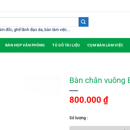
iám đốc
,
ghế lãnh đạo da
,
bàn làm việc
...
BÀN HỌP VĂN PHÒNG
TỦ GỖ TÀI LIỆU
CỤM BÀN LÀM VIỆC
Bàn chân vuông 
800.000
₫
Số lượng :