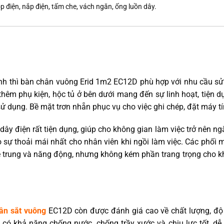
ộp điện, nắp điện, tấm che, vách ngăn, ống luồn dây.
ình thì bàn chân vuông Erid 1m2 EC12D phù hợp với nhu cầu sử
 thêm phụ kiện, hộc tủ ở bên dưới mang đến sự linh hoạt, tiện 
 dụng. Bề mặt trơn nhẵn phục vụ cho việc ghi chép, đặt máy tí
dây điện rất tiện dụng, giúp cho không gian làm việc trở nên n
o sự thoải mái nhất cho nhân viên khi ngồi làm việc. Các phối
trẻ trung và năng động, nhưng không kém phần trang trọng cho 
ân sắt vuông
EC12D còn được đánh giá cao về chất lượng, độ
ó khả năng chống nước, chống trầy xước và chịu lực tốt, dễ 