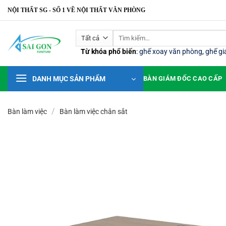
Bỏ
NỘI THẤT SG - SỐ 1 VỀ NỘI THẤT VĂN PHÒNG
qua
nội
Tìm
dung
kiếm:
Từ khóa phổ biến
:
ghế xoay văn phòng
,
ghế g
DANH MỤC SẢN PHẨM
BÀN GIÁM ĐỐC CAO CẤP
/
Bàn làm việc
Bàn làm việc chân sắt