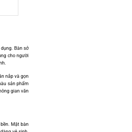
 dụng. Bàn sở
dụng cho người
nh.
găn nắp và gọn
 màu sản phẩm
không gian văn
 bền. Mặt bàn
dàng vệ sinh.