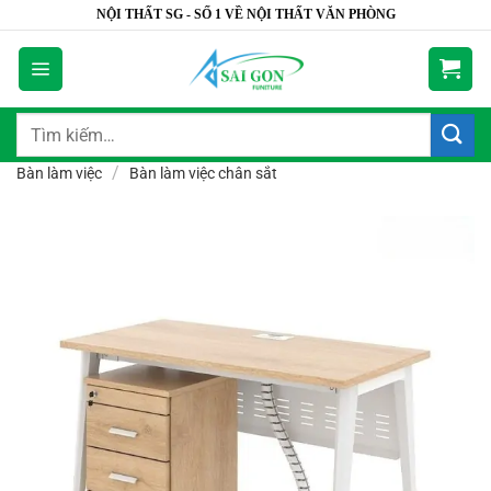
Bỏ
NỘI THẤT SG - SỐ 1 VỀ NỘI THẤT VĂN PHÒNG
qua
nội
dung
Tìm
kiếm:
/
Bàn làm việc
Bàn làm việc chân sắt