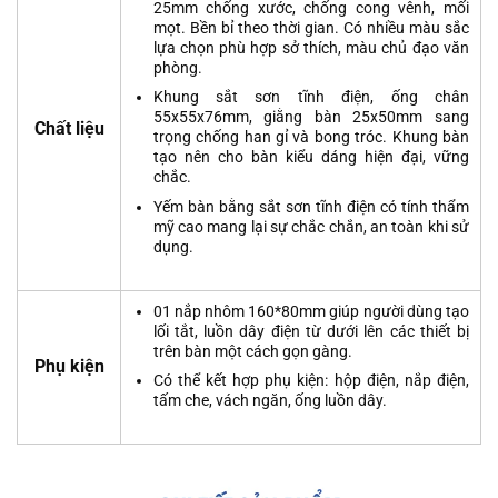
25mm chống xước, chống cong vênh, mối
mọt. Bền bỉ theo thời gian. Có nhiều màu sắc
lựa chọn phù hợp sở thích, màu chủ đạo văn
phòng.
Khung sắt sơn tĩnh điện, ống chân
55x55x76mm, giằng bàn 25x50mm sang
Chất liệu
trọng chống han gỉ và bong tróc. Khung bàn
tạo nên cho bàn kiểu dáng hiện đại, vững
chắc.
Yếm bàn bằng sắt sơn tĩnh điện có tính thẩm
mỹ cao mang lại sự chắc chắn, an toàn khi sử
dụng.
01 nắp nhôm 160*80mm giúp người dùng tạo
lối tắt, luồn dây điện từ dưới lên các thiết bị
trên bàn một cách gọn gàng.
Phụ kiện
Có thể kết hợp phụ kiện: hộp điện, nắp điện,
tấm che, vách ngăn, ống luồn dây.