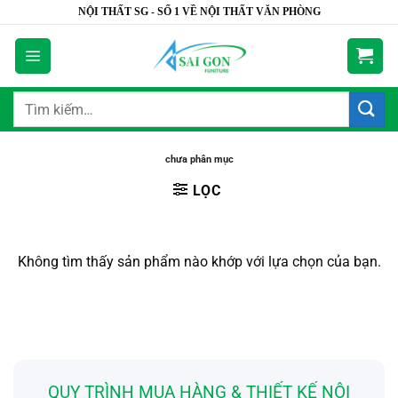
Bỏ
NỘI THẤT SG - SỐ 1 VỀ NỘI THẤT VĂN PHÒNG
qua
nội
dung
Tìm
kiếm:
chưa phân mục
LỌC
Không tìm thấy sản phẩm nào khớp với lựa chọn của bạn.
QUY TRÌNH MUA HÀNG & THIẾT KẾ NỘI